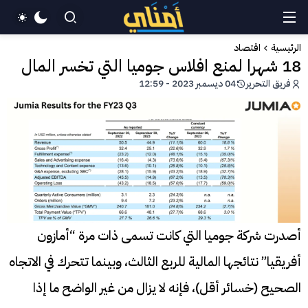
الرئيسية
اقتصاد
18 شهرا لمنع افلاس جوميا التي تخسر المال
فريق التحرير
04 ديسمبر 2023 - 12:59
أصدرت شركة جوميا التي كانت تسمى ذات مرة “أمازون
أفريقيا” نتائجها المالية للربع الثالث، وبينما تتحرك في الاتجاه
الصحيح (خسائر أقل)، فإنه لا يزال من غير الواضح ما إذا