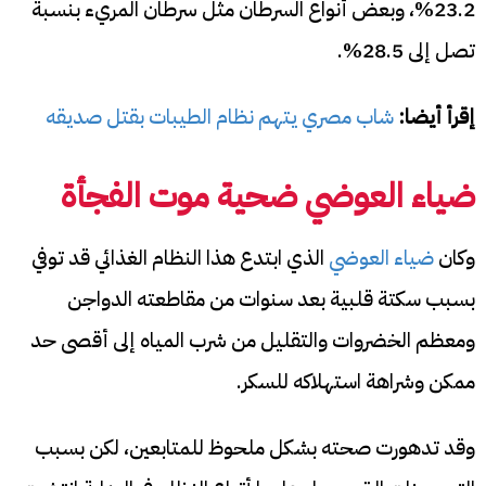
23.2%، وبعض أنواع السرطان مثل سرطان المريء بنسبة
تصل إلى 28.5%.
إقرأ أيضا:
شاب مصري يتهم نظام الطيبات بقتل صديقه
ضياء العوضي ضحية موت الفجأة
وكان
ضياء العوضي
الذي ابتدع هذا النظام الغذائي قد توفي
بسبب سكتة قلبية بعد سنوات من مقاطعته الدواجن
ومعظم الخضروات والتقليل من شرب المياه إلى أقصى حد
ممكن وشراهة استهلاكه للسكر.
وقد تدهورت صحته بشكل ملحوظ للمتابعين، لكن بسبب