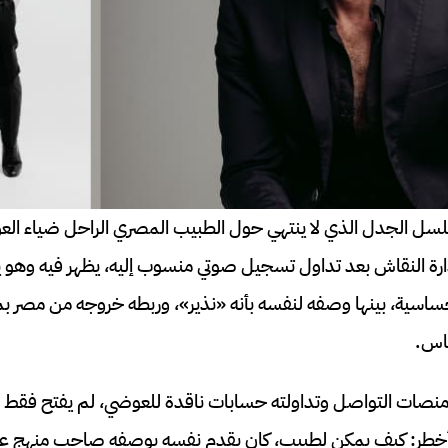
سل الجدل الذي لا ينتهي حول الطبيب المصري الراحل ضياء ا
ارة النقاش بعد تداول تسجيل صوتي منسوب إليه، يظهر فيه وهو
حساسية، بينها وصفه لنفسه بأنه «نذير»، وربطه خروجه من مصر بم
ناس.
 منصات التواصل وتداولته حسابات ناقدة للعوضي، لم يفتح فقط ب
أخطر: كيف يمكن لطبيب، كان يقدم نفسه بوصفه صاحب منهج علا