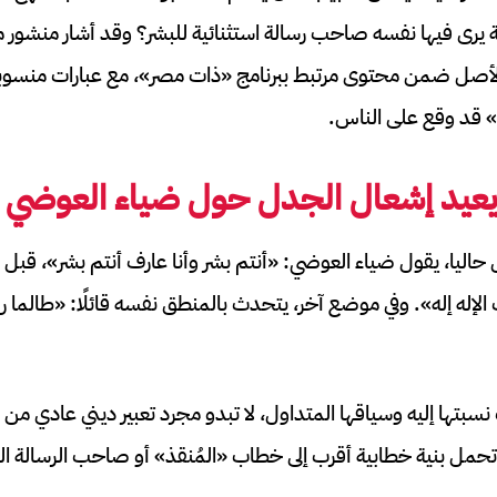
ية يرى فيها نفسه صاحب رسالة استثنائية للبشر؟ وقد أشار منشو
 الأصل ضمن محتوى مرتبط ببرنامج «ذات مصر»، مع عبارات منسو
» قد وقع على الناس.
عيد إشعال الجدل حول ضياء العوضي
اليا، يقول ضياء العوضي: «أنتم بشر وأنا عارف أنتم بشر»، قبل 
لإله إله». وفي موضع آخر، يتحدث بالمنطق نفسه قائلًا: «طالما ر
نسبتها إليه وسياقها المتداول، لا تبدو مجرد تعبير ديني عادي
حمل بنية خطابية أقرب إلى خطاب «المُنقذ» أو صاحب الرسالة ا