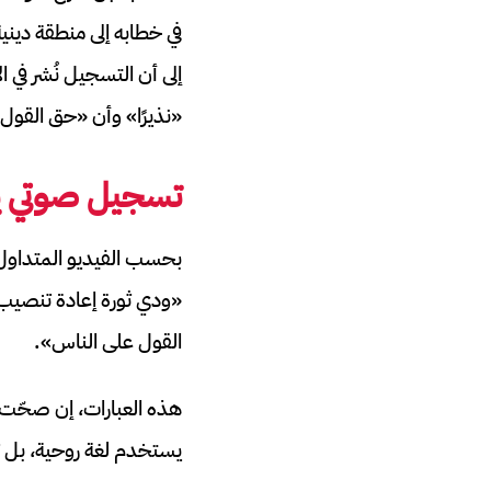
في خطابه إلى منطقة دين
إلى أن التسجيل نُشر في
«نذيرًا» وأن «حق القول
تسجيل صوتي ي
بحسب الفيديو المتداول ح
«ودي ثورة إعادة تنصيب ا
القول على الناس».
هذه العبارات، إن صحّت 
يستخدم لغة روحية، بل ت