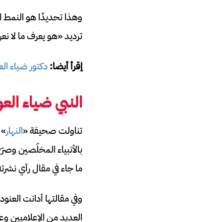
وهذا تحديدًا هو النمط 
ترديد «هو يعرف ما لا نع
إقرأ أيضا:
دكتور ضياء ال
النبي ضياء ال
تناولت صحيفة «
النهار
» 
بالأنبياء المخلّصين وصر
ما جاء في مقال رأي نشرت
وفي مقالتها أدانت العنو
العديد من الإعلاميين 