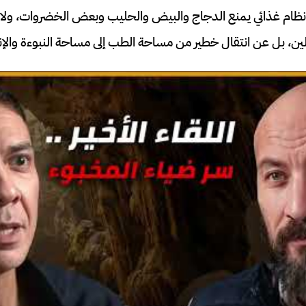
نظام غذائي يمنع الدجاج والبيض والحليب وبعض الخضروات، ول
ين، بل عن انتقال خطير من مساحة الطب إلى مساحة النبوءة والإنذ