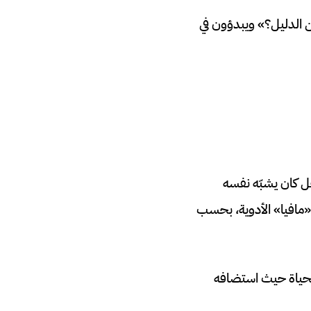
 الدليل؟» ويبدؤون في
جل كان يشبّه نفسه
 «مافيا» الأدوية، بحسب
الحياة حيث استضافه