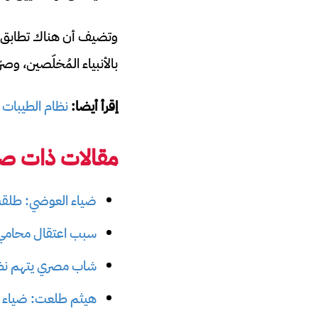
وتضيف أن هناك تطابق شد
بالأنبياء المُخلّصين، وصر
إقرأ أيضا:
نظام الطيبات قد يمحو 360 مليار د
مقالات ذات صل
ضياء العوضي: طلقت 
سبب اعتقال محامي 
شاب مصري يتهم نظا
هيثم طلعت: ضياء 