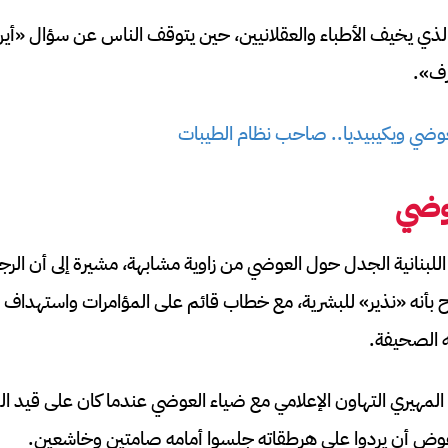
الذي يخيف الأطباء والعقلانيين، حين يتوقف الناس عن سؤال «أين
رف».
عوضي ويكيبيديا.. صاحب نظام الطيبات
عوضي
اللبنانية الجدل حول العوضي من زاوية مشابهة، مشيرة إلى أن الر
ّح بأنه «نذير» للبشرية، مع خطاب قائم على المؤامرات واستهداف
ه الصحيفة.
د المهيري التهاون الإعلامي مع ضياء العوضي عندما كان على قيد 
وعوض أن يردوا على هرطقاته جلسوا أمامه صامتين وخاشعين.