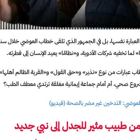
لعبارة نفسها، بل في الجمهور الذي تلقى خطاب العوضي خلال س
 لما تخفيه شركات الأدوية، و«نظامًا» يعيد الإنسان إلى فطرته.
اب عبارات من نوع «نذير» و«حق القول» و«القرية الظالم أهلها»
مشروع صحي، أم أمام جماعة إيمانية مغلقة ترتدي معطف الطب؟
العوضي: التدخين غير مضر بالصحة (فيديو)
ن طبيب مثير للجدل إلى نبي جديد