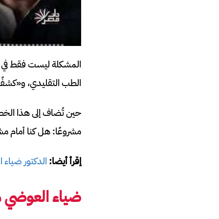
المشكلة ليست فقط في ا
الطب التقليدي، و«كشفًا»
حين تُضاف إلى هذا الخط
مشروعًا: هل كنا أمام 
إقرأ أيضا:
الدكتور ضياء 
ضياء العوضي م