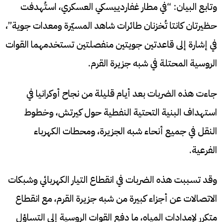
وتابع البيان: “في مطار غفاردييسكي العسكري، استُهدفت
حظيرتان كانتا تُخزنان طائرات شاهد المسيّرة ومعدات جوية”،
في إشارة إلى قاعدتين جويتين منفصلتين تستخدمهما القوات
الروسية المحتلة في شبه جزيرة القرم.
جاءت هذه الضربات بعد أيام قليلة من نجاح أوكرانيا في
استهداف البنية التحتية النفطية حول كيرتش، وخطوط
النقل في جميع أنحاء شبه الجزيرة، ومحطات الكهرباء
الفرعية.
وقد تسببت هذه الضربات في انقطاع التيار الكهربائي وشبكات
الاتصالات عن أجزاء كبيرة من شبه جزيرة القرم، مع انقطاع
متكرر لإمدادات المياه، ما دفع القوات الروسية إلى التساؤل