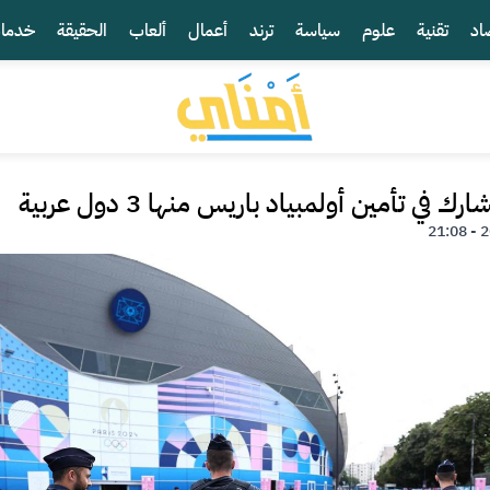
اد
تقنية
علوم
سياسة
ترند
أعمال
ألعاب
الحقيقة
خدما
 في تأمين أولمبياد باريس منها 3 دول عربية