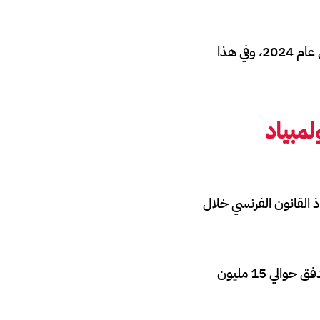
وتقوم فرنسا بتنسيق جهد أمني دولي كبير من أجل دورة الألعاب الأولمبية المقبلة في باريس عام 2024، وفي هذا
لمبياد
ثر من 2000 ضابط شرطة أجنبي من 43 دولة في إنفاذ القانون الفرنسي خلال
ويعد هذا التعاون الدولي جزءًا من استراتيجية أمنية أوسع لإدارة الأحداث المتوقعة، حيث تدفق حوالي 15 مليون