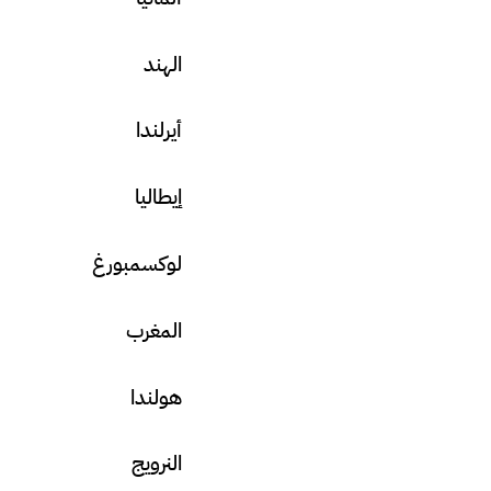
الهند
أيرلندا
إيطاليا
لوكسمبورغ
المغرب
هولندا
النرويج