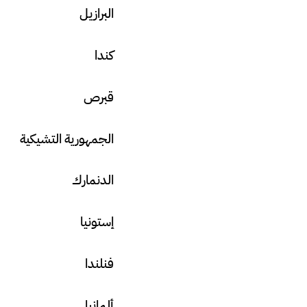
البرازيل
كندا
قبرص
الجمهورية التشيكية
الدنمارك
إستونيا
فنلندا
ألمانيا