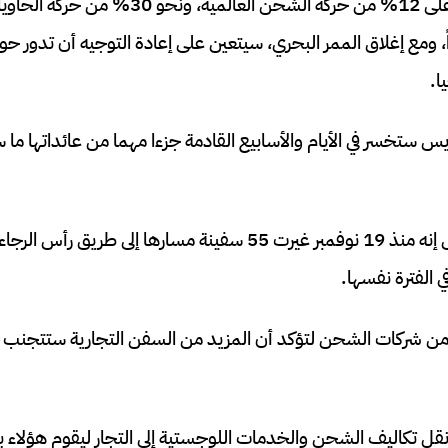
، ومع إغلاق الممر البحري، سيتعين على إعادة التوجيه أن تدور حو
ا.
 ستخسر في الأيام والأسابيع القادمة جزءا مهما من عائداتها ما سي
قالت هيئة قناة السويس إنه منذ 19 نوفمبر غيرت 55 سفينة مسارها إلى 
 من شركات الشحن لتؤكد أن المزيد من السفن التجارية ستتجنب ال
ل تكاليف الشحن والخدمات اللوجستية إلى التجار ليقوم هؤلاء بز