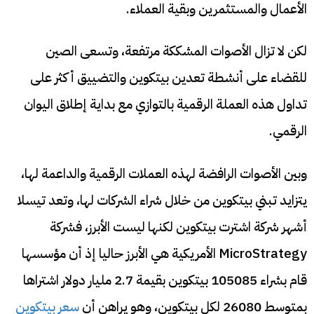
الأعمال والمستثمرين وبقية العملاء.
لكن لا تزال الأصوات المشككة مرتفعة، وتسعى الصين
للقضاء على أنشطة تعدين بيتكوين والتضييق أكثر على
تداول هذه العملة الرقمية بالتوازي مع بداية إطلاق اليوان
الرقمي.
وبين الأصوات الرافضة لهذه العملات الرقمية والداعمة لها،
يتزايد تبني بيتكوين من خلال شراء الشركات لها، وتعد تيسلا
أشهر شركة اشترت بيتكوين لكنها ليست الأبرز، فشركة
MicroStrategy الأمريكية هي الأبرز حاليا إذ أن مؤسسها
قام بشراء 105085 بيتكوين بقيمة 2.7 مليار دولار اشتراها
بمتوسط 26080 لكل بيتكوين، وهو يراهن أن
سعر بيتكوين