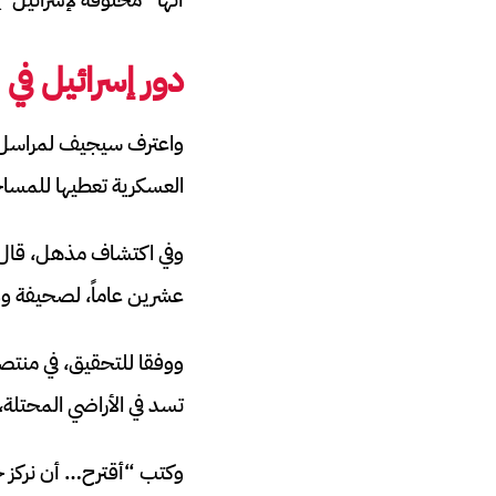
دور إسرائيل ف
واعترف سيجيف لمراسل صحي
العسكرية تعطيها للمسا
وفي اكتشاف مذهل، قال أف
عشرين عاماً، لصحيفة و
ووفقا للتحقيق، في منتص
تسد في الأراضي المحتلة
وكتب “أقترح… أن نركز ج