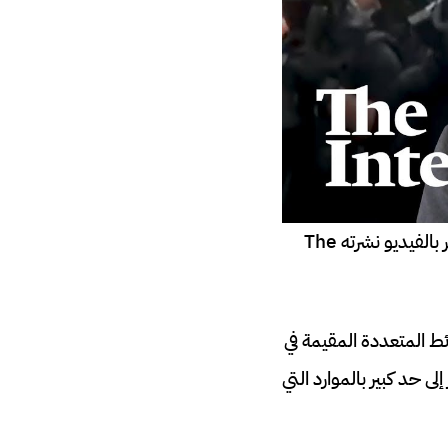
لم تكن حماس لتتواجد بشكلها الحالي دون تدخل إسرائيلي، هذا ما يسلط الضوء على تقرير بالفيديو نشرته The
ط المتعددة المقيمة في
ى حد كبير بالموارد التي