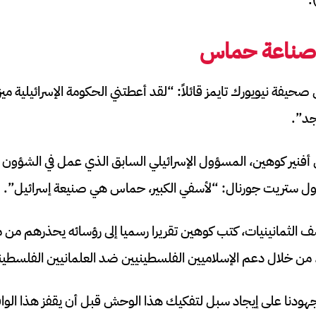
ي صناعة حماس
فة نيويورك تايمز قائلاً: “لقد أعطتني الحكومة الإسرائيلية ميزا
جد”.
نير كوهين، المسؤول الإسرائيلي السابق الذي عمل في الشؤون الد
ول ستريت جورنال: “لأسفي الكبير، حماس هي صنيعة إسرائيل”.
ف الثمانينيات، كتب كوهين تقريرا رسميا إلى رؤسائه يحذرهم من
، من خلال دعم الإسلاميين الفلسطينيين ضد العلمانيين الفلسطين
هودنا على إيجاد سبل لتفكيك هذا الوحش قبل أن يقفز هذا الواق