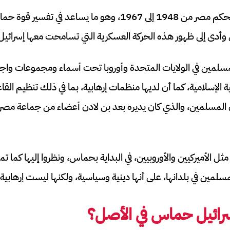
وكان قطاع غزة يخضع لحكم مصر من 1948 إلى 1967، وهو ما يساعد
ي وأدى إلى ظهور هذه الحركة العسكرية التي تسامحت معها إسرائيل
سلمين في الولايات المتحدة وأوروبا تحت أسماء ومجموعات واج
 الإسلامية، كما أن لديها منظمات إرهابية، بما في ذلك تنظيم الق
 المسلمين، والذي كان يديره بعد بن لادن أعضاء من جماعة مصر
مثل الأميركيين والأوروبيين، في البداية بحماس، ونظروا إليها كما تم
سلمين في بلدانها، على أنها دينية وسياسية، ولكنها ليست إرهابية.
رائيل حماس في الأصل؟