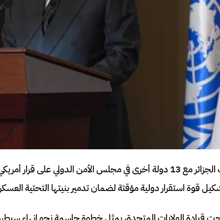
في تطور دراماتيكي صوتت الجزائر مع 13 دولة أخرى في مجلس الأمن الدولي عل
ل قوة استقرار دولية مؤقتة لضمان تدمير بنيتها التحتية العسكر
 تحت قيادة الولايات المتحدة، يمثل خطوة حاسمة نحو إنهاء سيطرة