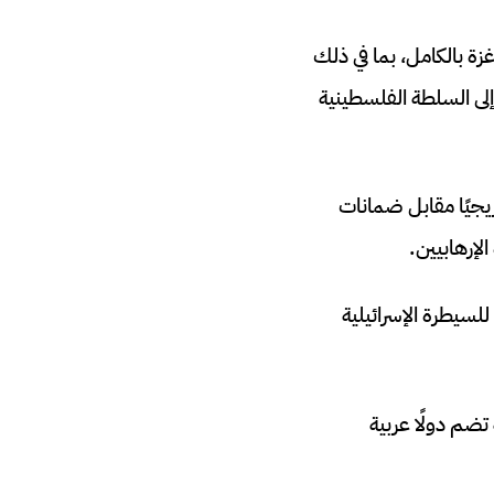
ة بالكامل، بما في ذلك
إلى السلطة الفلسطينية
ريجيًا مقابل ضمانات
الإرهابيين.
ر حماس على نحو 47% من القطاع غرب “الخط الأصفر”، بينما يخضع 53% للسيطرة الإسرائيلية
تضم دولًا عربية