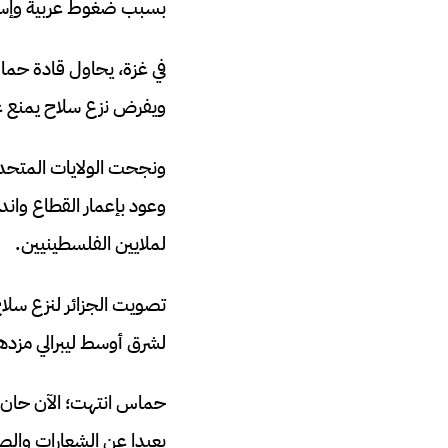
بسبب ضغوط عربية وإسلام
في غزة، يحاول قادة حما
ويفرض نزع سلاح يمنع عودة 7 أ
ونجحت الولايات المتحدة
وعود بإعمار القطاع وان
لملايين الفلسطينيين.
تصويت الجزائر لنزع سلاح
لشرق أوسط ليبرالي مزده
حماس انتهت؛ الآن حان وق
بعيدا عن الشعارات والص