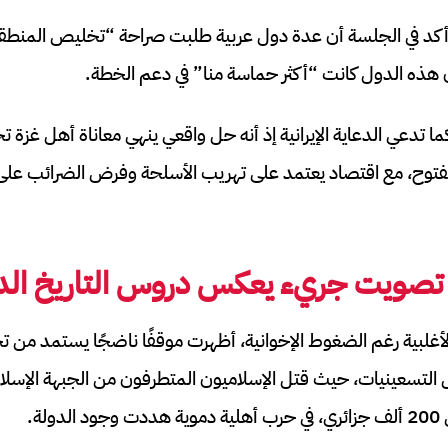
 أكد في الجلسة أن عدة دول عربية طلبت صراحة “تخليص المنطق
أن هذه الدول كانت “أكثر حماسة منا” في دعم الخطة.
 كما تدعي الدعاية الإيرانية إذ أنه حل واقعي ينهي معاناة أهل غ
توح، مع اقتصاد يعتمد على تهريب الأسلحة وفرض الضرائب على ا
 تصويت جريء يعكس دروس التاريخ ال
لأغلبية رغم الضغوط الإخوانية، أظهرت موقفًا ناضجًا يستمد من تجر
 التسعينيات، حيث قتل الإسلاميون المتطرفون من الجبهة الإسلام
لة.