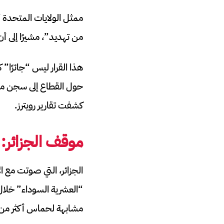
ممثل الولايات المتحدة
من تهديد”، مشيرًا إلى 
هذا القرار ليس “جائرًا”
حول القطاع إلى سجن مف
كشفت تقارير رويترز.
موقف الجزائر:
الجزائر، التي صوتت مع ا
“العشرية السوداء” خلال
مشابهة لحماس أكثر من 200 ألف جزائري، في حرب أهلية دموية هددت وجود الدو