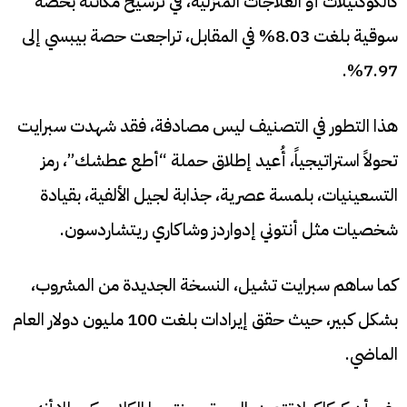
كالكوكتيلات أو العلاجات المنزلية، في ترسيخ مكانته بحصة
سوقية بلغت 8.03% في المقابل، تراجعت حصة بيبسي إلى
7.97%.
هذا التطور في التصنيف ليس مصادفة، فقد شهدت سبرايت
تحولاً استراتيجياً، أُعيد إطلاق حملة “أطع عطشك”، رمز
التسعينيات، بلمسة عصرية، جذابة لجيل الألفية، بقيادة
شخصيات مثل أنتوني إدواردز وشاكاري ريتشاردسون.
كما ساهم سبرايت تشيل، النسخة الجديدة من المشروب،
بشكل كبير، حيث حقق إيرادات بلغت 100 مليون دولار العام
الماضي.