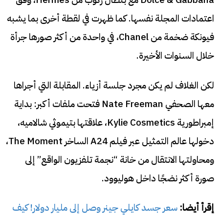
اعتمادات المجلة نفسها. كما ظهرت في لقطة أخرى بما يشبه
فيونكة ضخمة من Chanel، في واحدة من أكثر صورها جرأة
خلال السنوات الأخيرة.
لكن الغلاف لم يكن مجرد جلسة أزياء. المقابلة التي أجراها
معها الصحفي Nate Freeman فتحت ملفات أكبر: بداية
إمبراطورية Kylie Cosmetics، علاقتها بتيموثي شالاميه،
دخولها عالم التمثيل عبر فيلم A24 الساخر The Moment،
ومحاولتها الانتقال من خانة “نجمة تلفزيون الواقع” إلى
صورة أكثر نضجًا داخل هوليوود.
إقرأ أيضا:
سعر جسد كايلي جينر وصل إلى مليار دولار! كيف