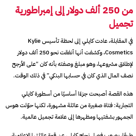
من 250 ألف دولار إلى إمبراطورية
تجميل
في المقابلة، عادت كايلي إلى لحظة تأسيس Kylie
Cosmetics، وكشفت أنها أنفقت نحو 250 ألف دولار
لإطلاق مشروعها، وهو مبلغ وصفته بأنه كان “على الأرجح
نصف المال الذي كان في حسابها البنكي” في ذلك الوقت.
هذه القصة أصبحت جزءًا أساسيًا من أسطورة كايلي
التجارية: فتاة صغيرة من عائلة مشهورة، لكنها حوّلت هوس
الجمهور بشفتيها ومظهرها إلى علامة تجميل عالمية.
طبعًا، يصعب فصل نجاح كايلي عن قوة عائلتها الإعلامية،