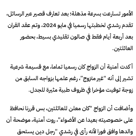
الأمور تسارعت بسرعة مذهلة؛ بعد تعارف قصير عبر الرسائل،
تقدم رشدي لخطبتها رسميا في مايو 2024، وتم عقد القران
بعد أربعة أيام فقط في صالون تقليدي بسيط، بحضور
العائلتين.
أكدت أمنية أن الزواج كان رسميا تماما، مع قسيمة شرعية
تشير إلى أنه “غير متزوج”، رغم علمها بزواجه السابق من
زوجة توفيت مؤخرا في ظروف طبية مثيرة للجدل.
وأضافت أن الزواج “كان معلن للعائلتين، بس قررنا نحافظ
على خصوصيته بعيدا عن الأضواء”، روت أمنية، موضحة أن
والدها وافق فورا لأنه رأى في رشدي “رجل دين يستحق