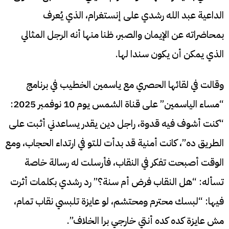
الداعية عبد الله رشدي على إنستغرام، الذي يُعرف
بمحاضراته عن الإيمان والصبر، ظنا منها أنه الرجل المثالي
الذي يمكن أن يكون سندا لها.
وقالت في لقائها الحصري مع ياسمين الخطيب في برنامج
“مساء الياسمين” على قناة الشمس يوم 10 نوفمبر 2025:
“كنت أشوف فيه قدوة، راجل دين يقدر يساعدني أثبت على
الطريق ده”، كانت أمنية قد بدأت للتو في ارتداء الحجاب، ومع
الوقت أصبحت تفكر في النقاب، فأرسلت له رسالة خاصة
تسأله: “هل النقاب فرض أم سنة؟” رد رشدي بكلمات أثرت
فيها: “لبسك محترم ومحتشم، لو عايزة تلبسي نقاب تمام،
مش عايزة كده كده أنتي خارجي برا الخلاف”.