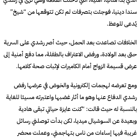
سندا دينيا، فوجئت بتصرفات لم تكن تتوقعها من “شيخ”
يُدعى للوعظ.
الخلافات تصاعدت بعد الحمل، حيث أصر رشدي على السرية
حتى بعد الولادة، ورفض الاعتراف بالطفلة، مما دفع أمنية إلى
عرض قسيمة الزواج أمام الكاميرات لإثبات صحة كلامها.
ومع تعرضه لهجمات إلكترونية والخوض في عرضها رفض
رشدي الدفاع عنها وهو ما أثار غضبها واعتبرته مسيئا للغاية
بالنسبة له حيث قالت: “كنت عايزة حياتي تبقى هادية
وبعيدة عن السوشيال ميديا، لكن بدأت توصلني رسائل
غريبة فيها إساءات من ناس بتهاجمني، وعملت محضر