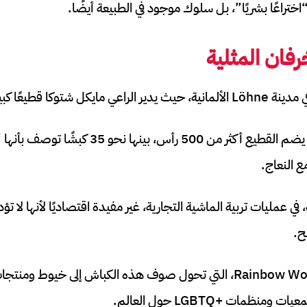
ختراعًا بشريًا”، بل سلوك موجود في الطبيعة أيضًا.
فان المثلية
طيعًا كبيرًا من الأغنام.
وبحسب تقارير صحفية، يضم القطيع أكثر من 500 رأ
مع النعاج.
 عمليات تربية الماشية التجارية، غير مفيدة اقتصاديًا لأنها لا تؤد
ح.
من هنا ظهرت مبادرة Rainbow Wool، التي تحول صوف هذه الكباش إلى خيو
نظمات +LGBTQ حول العالم.