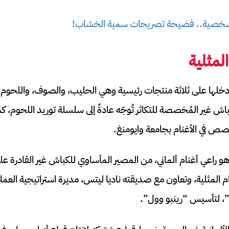
 شخصية.. فضيحة تصريحات سمية الخشاب!
لمثلية
دخلها على ثلاثة منتجات رئيسية وهي الحليب، والصوف، واللحوم، ونظ
باش غير المُخصصة للتكاثر تُوجّه عادةً إلى سلسلة توريد اللحوم،
صص في الأغنام بجامعة وايومنغ.
 راعي أغنام ألماني، من المصير المأساوي للكباش غير القادرة على 
م المثلية، وتعاون مع صديقته ناديا ليتس، مديرة استراتيجية العملاء
”، لتأسيس “رينبو وول”.