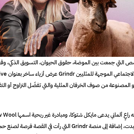
ص التي جمعت بين الموضة، حقوق الحيوان، التسويق الذكي، وقض
المصنوعة من صوف الخرفان المثلية والتي تفضّل التزاوج أو الت
أزياء لامع هو مايكل شميدت، إضافة إلى منصة Grindr التي رأت في القص