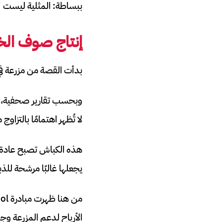
ببساطة: المثلية ليست “ا
إنتاج صوف الخر
بدأت القصة من مزرعة في مدينة Löhne الألمانية، حيث يدير الراعي مايكل شتوكا ق
لا تُظهر اهتمامًا بالتزاوج 
هذه الكباش تصبح عادة، في
يجعلها غالبًا مرشحة للذب
الأرباح لدعم المزرعة وجمعيات وم