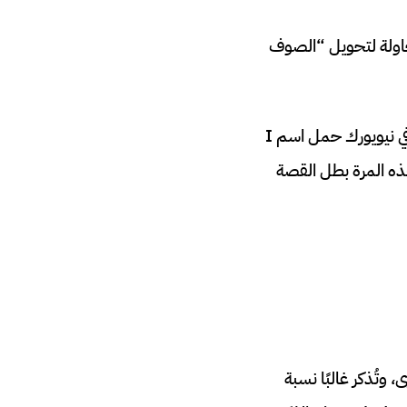
كل شميدت بأنه محاولة لتحويل “الصوف
وبعد أن كانت الفكرة محلية ومحدودة، أخذتها Grindr إلى مستوى عالمي عبر عرض أزياء في نيويورك حمل اسم I
ي واضح على أغنية البقاء الشهيرة I Will Survive، لكن هذه المرة بطل القصة
 وتُذكر غالبًا نسبة