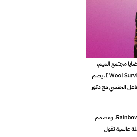
ايا مجتمع الميم،
أطلقت منصة التواصل الاجتماعي الموجهة للمثليين Grindr عرض أزياء ساخر بعنوان I Wool Survive، يضم
فاعل الجنسي مع ذكور
المشروع الذي يقف خلفه راعٍ ألماني يدعى مايكل شتوكا، ومبادرة غير ربحية اسمها Rainbow Wool، ومصمم
ة فرصة لصنع حملة عالمية تقول