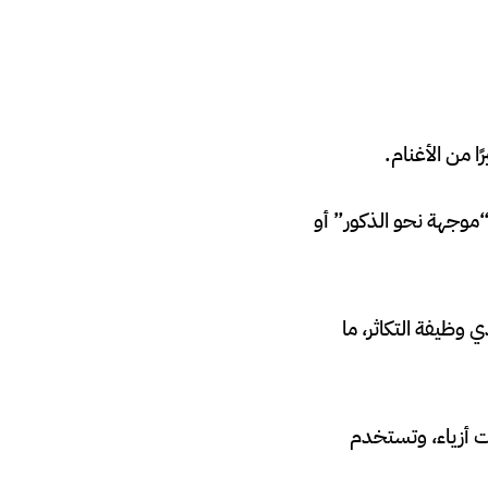
س، بينها نحو 35 كبشًا توصف بأنها “موجهة نحو الذكور” أو
ي وظيفة التكاثر، ما
ط ومنتجات أزياء، وتستخدم