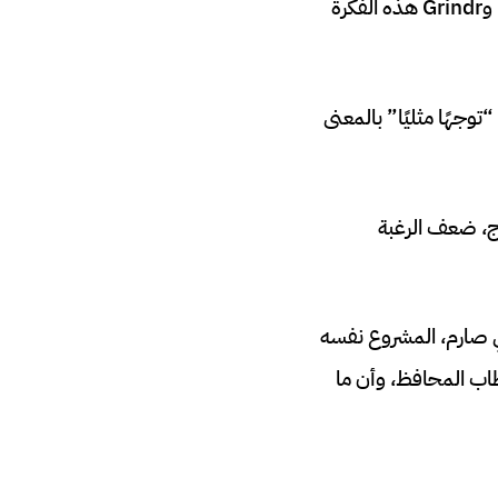
قريبة من واحد من كل 12 كبشًا، أو ما يعادل نحو 8%، وقد استخدمت Rainbow Wool وGrindr هذه الفكرة
توجهًا مثليًا” بالمعنى
وج، ضعف الرغبة
مي صارم، المشروع نفسه
طاب المحافظ، وأن ما