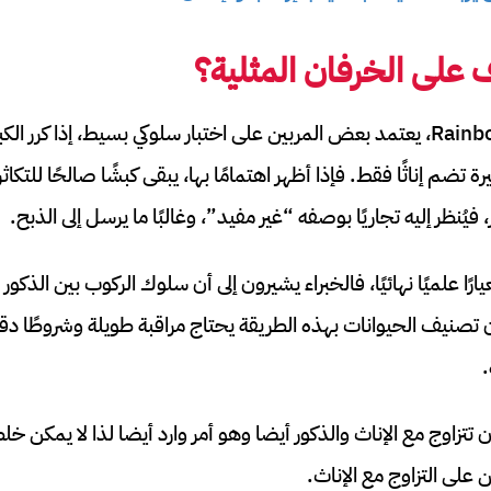
 على الخرفان المثلية؟
حسب مبادرة Rainbow Wool، يعتمد بعض المربين على اختبار سلوكي بسيط، إذا 
ة تضم إناثًا فقط. فإذا أظهر اهتمامًا بها، يبقى كبشًا صالحًا للتكاثر
يُنظر إليه تجاريًا بوصفه “غير مفيد”، وغالبًا ما يرسل إلى الذبح.
رًا علميًا نهائيًا، فالخبراء يشيرون إلى أن سلوك الركوب بين الذكور
صنيف الحيوانات بهذه الطريقة يحتاج مراقبة طويلة وشروطًا دقيقة
.
تزاوج مع الإناث والذكور أيضا وهو أمر وارد أيضا لذا لا يمكن خل
 على التزاوج مع الإناث.