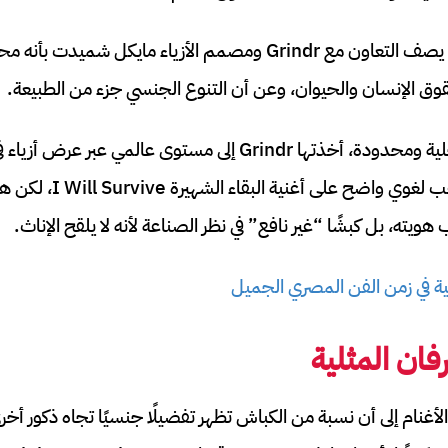
الموقع الرسمي للمبادرة يصف التعاون مع Grindr ومصمم الأزياء ماي
قوق الإنسان والحيوان، وعن أن التنوع الجنسي جزء من الطبيعة.
Wool Survive، في تلاعب لغو
هويته، بل كبشًا “غير نافع” في نظر الصناعة لأنه لا يلقح الإناث.
ية في زمن الفن المصري الجميل
فان المثلية
أغنام إلى أن نسبة من الكباش تظهر تفضيلًا جنسيًا تجاه ذكور أخرى،