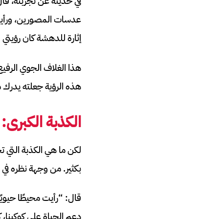
في حديثه عن تجربته، قا
عدسات المصورين، ورأيت س
إثارة للدهشة كان رؤيتي 
هذا الغلاف الجوي الرفي
هذه الرؤية جعلته يدرك 
الكذبة الكبرى:
لكن ما هي الكذبة التي
بكثير. من وجهة نظره في ا
قال: “رأيت محيطًا حيويًا
دعم الحياة على كوكبنا، 