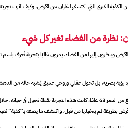
الكذبة الكبرى التي اكتشفها غاران عن الأرض، وكيف أثرت تجربته في
ن: نظرة من الفضاء تغير كل شيء
لأرض وينظرون إليها من الفضاء، يمرون غالبًا بتجربة تُعرف باسم تأث
رؤية بصرية، بل تحول عقلي وروحي عميق يُشبه حالة من الدهشة و
بالنسبة لرون غاران، البالغ من العمر 63 عامًا، كانت هذه التجربة نقطة تحول في 
لأرض بطريقة لم يتخيلها من قبل، واكتشف ما يصفه بـ”كذبة” نعيش