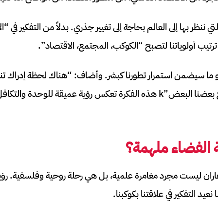
ي ننظر بها إلى العالم بحاجة إلى تغيير جذري. بدلاً من التفكير في “
رتيب أولوياتنا لتصبح “الكوكب، المجتمع، الاقتصاد”.
 هو ما سيضمن استمرار تطورنا كبشر. وأضاف: “هناك لحظة إدراك تن
مدى ارتباطنا وتكاملنا مع بعضنا البعض”k هذه الفكرة تعكس رؤية عميقة للوح
بة الفضاء ملهمة؟
غاران ليست مجرد مغامرة علمية، بل هي رحلة روحية وفلسفية. رؤي
 نعيد التفكير في علاقتنا بكوكبنا.