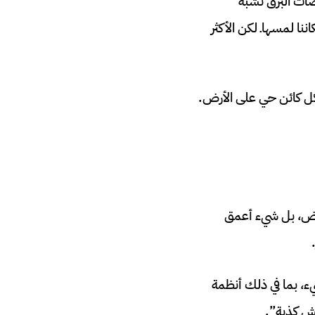
ضات البرق تشبه
نا لمسهاـ لكن الأكثر
كل كائن حي على الأرض.
بعض، بل شيء أعمق
شيء، بما في ذلك أنظمة
يش كذبة”.