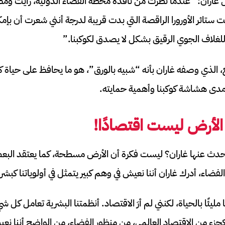
ل غاران: “عندما نظرت من نافذة محطة الفضاء الدولية، رأيت وم
تائر الأورورا الراقصة التي بدت قريبة لدرجة أنني شعرت أن بإمكان
للغلاف الجوي الرقيق بشكل لا يصدق لكوكبنا.”
ع، الذي وصفه غاران بأنه “شبيه بالورق”، هو ما يحافظ على حياة 
مدى هشاشة كوكبنا وأهمية حمايته.
 الأرض ليست اقتصادًا!
 تحدث عنها غاران؟ ليست فكرة أن الأرض مسطحة، كما يعتقد ال
لفضاء، أدرك غاران أننا نعيش في وهم كبير يتمثل في أولوياتنا كبشر.
 مليئًا بالحياة، لكنني لم أرَ الاقتصاد. أنظمتنا البشرية تعامل كل 
كجزء من الاقتصاد العالمي، من منظور الفضاء، من الواضح أننا نع