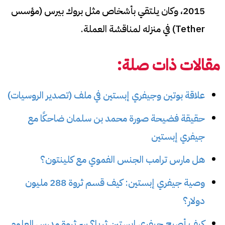
2015، وكان يلتقي بأشخاص مثل بروك بيرس (مؤسس
Tether) في منزله لمناقشة العملة.
مقالات ذات صلة:
علاقة بوتين وجيفري إبستين في ملف (تصدير الروسيات)
حقيقة فضيحة صورة محمد بن سلمان ضاحكًا مع
جيفري إبستين
هل مارس ترامب الجنس الفموي مع كلينتون؟
وصية جيفري إبستين: كيف قسم ثروة 288 مليون
دولار؟
كيف أصبح جيفري إبستين ثريا؟ سر ثروة مدرس العلوم