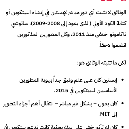
الوثائق لا تثبت أي دور مباشر لإبستين في إنشاء البيتكوين أو
كتابة الكود الأولي (الذي يعود إلى 2008-2009)، ساتوشي
ناكاموتو اختفى منذ 2011، وكل المطورين المذكورين
انضموا لاحقاً.
لكن ما تثبته الوثائق هو:
إبستين كان على علم وثيق جداً بهوية المطورين
الأساسيين للبيتكوين في 2015.
كان يمول – بشكل غير مباشر – انتقال أهم أجزاء التطوير
إلى MIT.
كان له تأثير خفي على بيئة بحثية كانت تدعم بيتكوين في