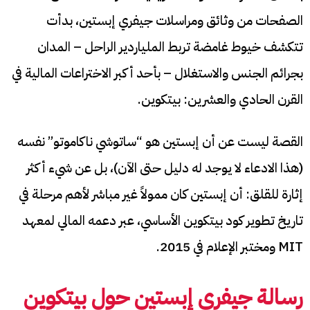
الصفحات من وثائق ومراسلات جيفري إبستين، بدأت
تتكشف خيوط غامضة تربط الملياردير الراحل – المدان
بجرائم الجنس والاستغلال – بأحد أكبر الاختراعات المالية في
القرن الحادي والعشرين: بيتكوين.
القصة ليست عن أن إبستين هو “ساتوشي ناكاموتو” نفسه
(هذا الادعاء لا يوجد له دليل حتى الآن)، بل عن شيء أكثر
إثارة للقلق: أن إبستين كان ممولاً غير مباشر لأهم مرحلة في
تاريخ تطوير كود بيتكوين الأساسي، عبر دعمه المالي لمعهد
MIT ومختبر الإعلام في 2015.
رسالة جيفري إبستين حول بيتكوين