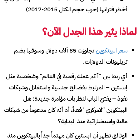
أخطر فتراتها (حرب حجم الكتل 2015-2017).
لماذا يثير هذا الجدل الآن؟
سعر البيتكوين
تجاوزت 85 ألف دولار، وسوقها يضم
تريليونات الدولارات.
أي ربط بين “أكبر عملة رقمية في العالم” وشخصية مثل
إبستين – المرتبط بفضائح جنسية واستغلال وشبكات
نفوذ – يفتح الباب لنظريات مؤامرة جديدة: هل
البيتكوين “لامركزي” فعلاً، أم أنه كان مدعوماً من شبكات
مالية واستخباراتية منذ البداية؟
الوثائق تظهر أن إبستين كان مهتماً جداً بالبيتكوين منذ