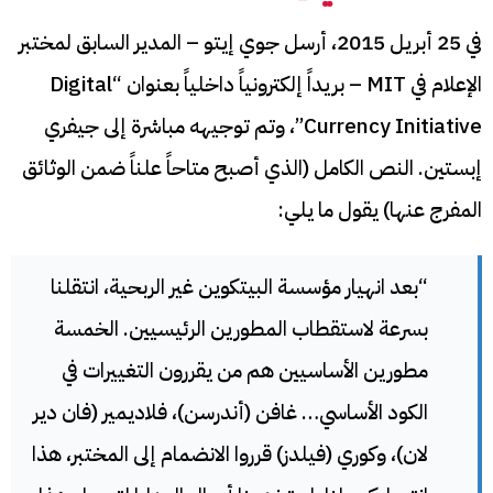
في 25 أبريل 2015، أرسل جوي إيتو – المدير السابق لمختبر
الإعلام في MIT – بريداً إلكترونياً داخلياً بعنوان “Digital
Currency Initiative”، وتم توجيهه مباشرة إلى جيفري
إبستين. النص الكامل (الذي أصبح متاحاً علناً ضمن الوثائق
المفرج عنها) يقول ما يلي:
“بعد انهيار مؤسسة البيتكوين غير الربحية، انتقلنا
بسرعة لاستقطاب المطورين الرئيسيين. الخمسة
مطورين الأساسيين هم من يقررون التغييرات في
الكود الأساسي… غافن (أندرسن)، فلاديمير (فان دير
لان)، وكوري (فيلدز) قرروا الانضمام إلى المختبر، هذا