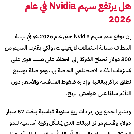
هل يرتفع سهم Nvidia في عام
2026
إن توقع سعر سهم Nvidia حتى عام 2026 هو في نهاية
المطاف مسألة احتمالات لا يقينيات، ولكي يقترب السهم من
300 دولار، تحتاج الشركة إلى الحفاظ على طلب قوي على
مُسرّعات الذكاء الإصطناعي الخاصة بها، ومواصلة توسيع
نطاق مراكز بياناتها، وإدارة ضغوط المنافسة والأسعار دون
التأثير سلبًا على هوامش الربح.
ويشير الجمع بين إيرادات ربع سنوية قياسية بلغت 57 مليار
دولار، وقسم مراكز البيانات الذي يُشكّل ركيزة أساسية لنمو