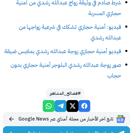
شرط صادم في وثيقة زواج عبدالله رشدي من أمنية
حجازي المسربة
فيديو: أمنية حجازي تشكك في شرعية زواجها من
عبدالله رشدي
فيديو أمنية حجازي زوجة عبدالله رشدي بملابس ضيقة
صور زوجة عبدالله رشدي البلوجر أمنية حجازي بدون
حجاب
#فضائح_المشاهير
تابع آخر الأخبار من مجلة أمناي عبر Google News