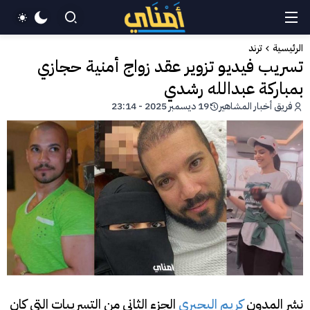
الرئيسية
ترند
تسريب فيديو تزوير عقد زواج أمنية حجازي
بمباركة عبدالله رشدي
فريق أخبار المشاهير
19 ديسمبر 2025 - 23:14
نشر المدون
كريم البحيري
الجزء الثاني من التسريبات التي كان