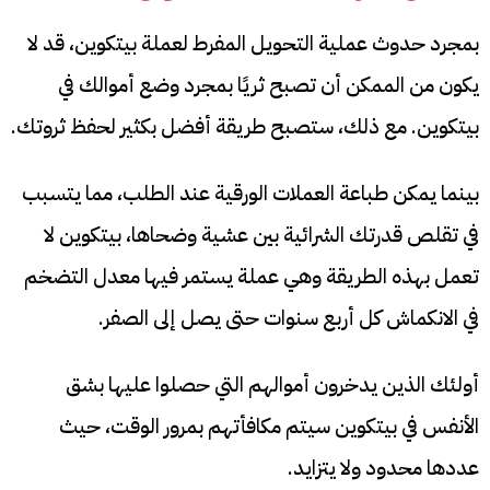
بمجرد حدوث عملية التحويل المفرط لعملة بيتكوين، قد لا
يكون من الممكن أن تصبح ثريًا بمجرد وضع أموالك في
بيتكوين. مع ذلك، ستصبح طريقة أفضل بكثير لحفظ ثروتك.
بينما يمكن طباعة العملات الورقية عند الطلب، مما يتسبب
في تقلص قدرتك الشرائية بين عشية وضحاها، بيتكوين لا
تعمل بهذه الطريقة وهي عملة يستمر فيها معدل التضخم
في الانكماش كل أربع سنوات حتى يصل إلى الصفر.
أولئك الذين يدخرون أموالهم التي حصلوا عليها بشق
الأنفس في بيتكوين سيتم مكافأتهم بمرور الوقت، حيث
عددها محدود ولا يتزايد.