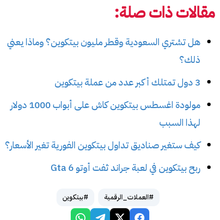
مقالات ذات صلة:
هل تشتري السعودية وقطر مليون بيتكوين؟ وماذا يعني
ذلك؟
3 دول تمتلك أكبر عدد من عملة بيتكوين
مولودة اغسطس بيتكوين كاش على أبواب 1000 دولار
لهذا السبب
كيف ستغير صناديق تداول بيتكوين الفورية تغير الأسعار؟
ربح بيتكوين في لعبة جراند ثفت أوتو Gta 6
#العملات_الرقمية
#بيتكوين