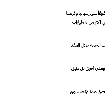
قاً على إسبانيا وفرنسا
والبرازيل، مما يؤكد نجاح الرؤية الملكية لتطوير الكرة منذ 2014، حيث استثمر الاتحاد المغربي أكثر من 5 مليارات
جازات القارية في الفئات الشابة خلال العقد
 ومدن أخرى بل دليل
يحقق هذا الإنجاز سوى