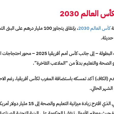
 العالم 2030
ة
كأس العالم 2030
 حديثة.
ومع ذلك، أصبحت هذه البطولة – إلى جانب كأس أمم أ
و الصحة والتعليم بدلاً من “الملاعب الفاخرة”.
لقدم (الكاف) أكد تمسكه باستضافة المغرب لكأس أفريقيا، رغم الا
الشهر الحالي.
وتأتي مبادرة القصر الملكي الذي اقترح زيادة ميزا
حيث معظم الأموال تنفقها الحكومة على البنية التحتية الصناعية