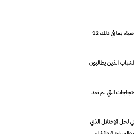
، بإنفاق يتجاوز 100 مليار درهم على البنى التحتية، بما في ذلك 12
فريقيا 2025 – محور احتجاجات الشباب الذين يطالبون
حتجاجات التي لم تعد
نية التعليم والصحة إلى 15 مليار دولار أمريكي لحل الإختلال الذي
 والسياحية وانشاء