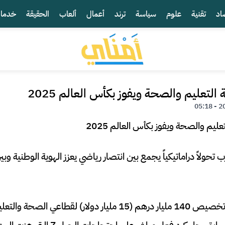
اد
تقنية
علوم
سياسة
ترند
أعمال
ألعاب
الحقيقة
خدما
 التعليم والصحة ويفوز بكأس العالم 2025
ب تحولاً دراماتيكياً يجمع بين انتصار رياضي يعزز الهوية الوطنية و