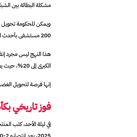
مشكلة البطالة بين الشباب التي بلغت 35% في الفئة العمرية 15-4
200 مستشفى بأحدث التقنيات، مع التركيز على المناطق الريفية التي تغطي 40% من السكان.
هذا النهج ليس مجرد إنفا
الكبرى إلى 20%، حيث يعاني الآباء من نقص المدارس والمستشفيات.
إنها فرصة لتحويل الغضب ال
فوز تاريخي بك
2025، بعد انتصاره 2-0 على الأرجنتين في النهائي.