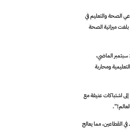
ن رسمي، عن تخصيص 140 مليار درهم لقطاعي الصحة والتعليم في
رنة بالعام الجاري، حيث بلغت ميزانية الصحة
هذا الإعلان لم يأتِ في فراغ؛ إنه يأتي بعد أسابيع من احتجاجات الجيل Z التي انطلقت في 27 سبتمبر الماضي،
تعليمية ومحاربة
إلى اشتباكات عنيفة مع
عالم!”.
بإحداث 27 ألف منصب عمل جديد في القطاعين، مما يعالج