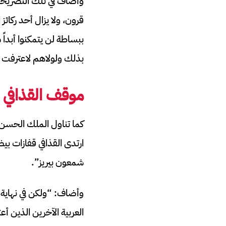
وأضاف في تلك التصريحات
قرون، ولا يزال أحد ركائ
ببساطة لن يتمكنوا أبداً
بذلك ولولاهم لاعترفت بو
موقف القذافي ع
كما تناول الملك الحسن ال
ارتدى القذافي قفازات ب
شمعون بيريز”.
وأضاف: “ولكن في نهاية
العربية الآخرين الذين أ