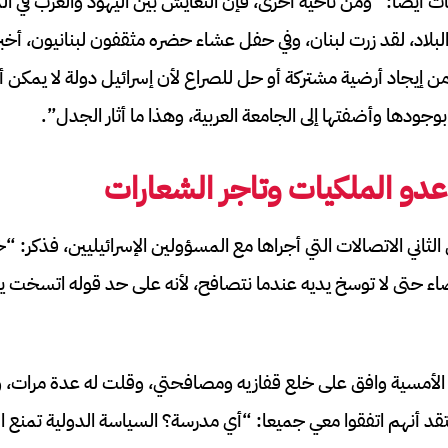
 أيضا: “ومن ناحية أخرى، فإن التعايش بين اليهود والعرب في ا
ز البلاد، لقد زرت لبنان، وفي حفل عشاء حضره مثقفون لبنانيون، أخ
 من إيجاد أرضية مشتركة أو حل للصراع لأن إسرائيل دولة لا يمكن 
جودها وأضفتها إلى الجامعة العربية، وهذا ما أثار الجدل”.
دو الملكيات وتاجر الشعارات
ثاني الاتصالات التي أجراها مع المسؤولين الإسرائيليين، فذكر: “خل
يضاء حتى لا توسخ يديه عندما نتصافح، لأنه على حد قوله اتسخت 
 الأمسية وافق على خلع قفازيه ومصافحتي، وقلت له عدة مرات، 
عتقد أنهم اتفقوا معي جميعا: “أي مدرسة؟ السياسة الدولية تمنع ا