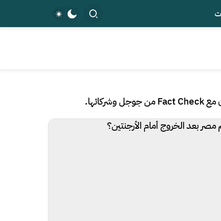
ت
ائها.