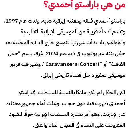
من هي باراستو أحمدي؟
باراستو أحمدي فنانة ومغنية إيرانية شابة، ولدت عام 1997،
وتقدم أعمالًا قريبة من الموسيقى الإيرانية التقليدية
والفولكلورية. بدأت شهرتها تتوسع خارج الدائرة المحلية بعد
حفل بثته عبر يوتيوب في ديسمبر 2024، عُرف باسم “حفل
القافلة” أو “Caravanserai Concert”، وظهر فيه فريق
موسيقي صغير داخل فضاء تاريخي إيراني.
لكن الحفل لم يكن عاديًا بالنسبة للسلطات. فباراستو
أحمدي ظهرت فيه دون حجاب، وغنّت أمام جمهور مختلط
عبر الإنترنت، وهو أمر تعتبره السلطات الإيرانية خرقًا للقيود
المفروضة على النساء في المجال العام والفني.