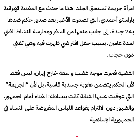
امرأة جريمة تستحق الجلد. هذا ما حدث مع المغنية الإيرانية
باراستو أحمدي، التي تصدرت الأخبار بعد صدور حكم ضدها
بـ74 جلدة، إلى جانب منعها من السفر وممارسة النشاط الفني
لمدة عامين، بسبب حفل افتراضي ظهرت فيه وهي تغني
دون حجاب.
القضية فجرت موجة غضب واسعة خارج إيران، ليس فقط
لأن الحكم يتضمن عقوبة جسدية قاسية، بل لأن “الجريمة”
التي عوقبت عليها الفنانة كانت ببساطة: الغناء أمام الجمهور،
والظهور دون الالتزام بقواعد اللباس المفروضة على النساء في
الجمهورية الإسلامية.