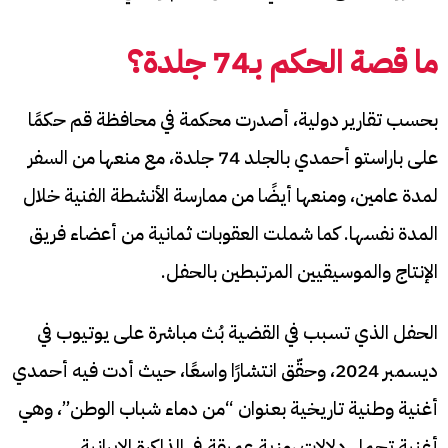
ما قصة الحكم بـ74 جلدة؟
بحسب تقارير دولية، أصدرت محكمة في محافظة قم حكمًا
على باراستو أحمدي بالجلد 74 جلدة، مع منعها من السفر
لمدة عامين، ومنعها أيضًا من ممارسة الأنشطة الفنية خلال
المدة نفسها. كما شملت العقوبات ثمانية من أعضاء فريق
الإنتاج والموسيقيين المرتبطين بالحفل.
الحفل الذي تسبب في القضية بُث مباشرة على يوتيوب في
ديسمبر 2024، وحقّق انتشارًا واسعًا، حيث أدت فيه أحمدي
أغنية وطنية تاريخية بعنوان “من دماء شباب الوطن”، وهي
أغنية تحمل دلالات رمزية عميقة في الذاكرة الإيرانية.