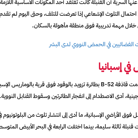
ا السرية أن القنبلة كانت تفتقد أحد المكونات الأساسية اللازمة
ي احتمال التلوث الإشعاعي إذا تعرضت للتلف، وحتى اليوم لم تقدم 
ال مهمة تدريبية فوق منطقة مأهولة بالسكان.
 الفضائيين في الحمض النووي لدى البشر
 في إسبانيا
في 17 يناير 1966 اصطدمت قاذفة B-52 بطائرة تزويد بالوقود فوق قرية بالوما
نية، أدى الاصطدام إلى انفجار الطائرتين وسقوط القنابل النووية.
 فوق الأراضي الإسبانية، ما أدى إلى انتشار تلوث من البلوتونيوم
قنبلة ثالثة سليمة، بينما اختفت الرابعة في البحر الأبيض المتوسط