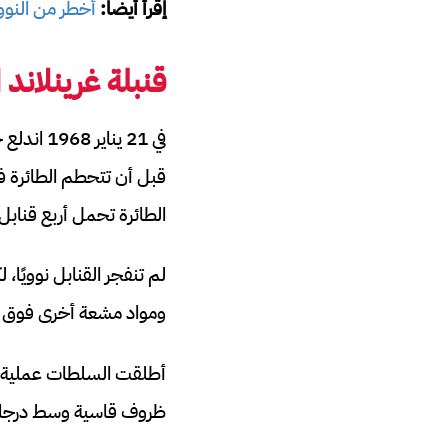
إقرأ أيضا:
أخطر من النوو
قنبلة غرينلاند
قبل أن تتحطم الطائرة فو
الطائرة تحمل أربع قنابل
لم تنفجر القنابل نوويًا،
ومواد مشعة أخرى فوق ا
ظروف قاسية وسط درجات