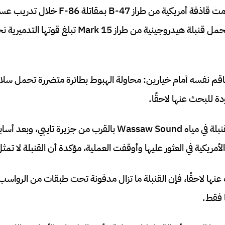
في 5 فبراير 1958 اصطدمت قاذفة أمريكية من 
جورجيا، وكانت القاذفة تحمل قنبلة هيدروجينية من طرا
م نفسه أمام خيارين: محاولة الهبوط بطائرة متضررة تحمل سلاحًا
دة للبحث عنها لاحقًا.
اختار الطيارون إسقاط القنبلة في مياه Wassaw Sound بالقرب من ج
مريكية في العثور عليها وأوقفت العملية، مؤكدة أن القنبلة لا تمثل 
 عنها لاحقًا، فإن القنبلة ما تزال مدفونة تحت طبقات من الروا