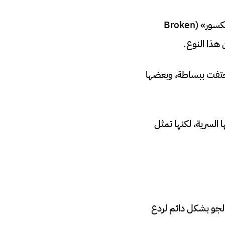
وتطلق الولايات المتحدة الأمريكية مصطلحا على الحوادث النووية يُعرف باسم «السهم المكسور» (Broken
وية اختفت ببساطة، وبعضها
لسرية، لكنها تمثل
 الجو بشكل دائم لردع