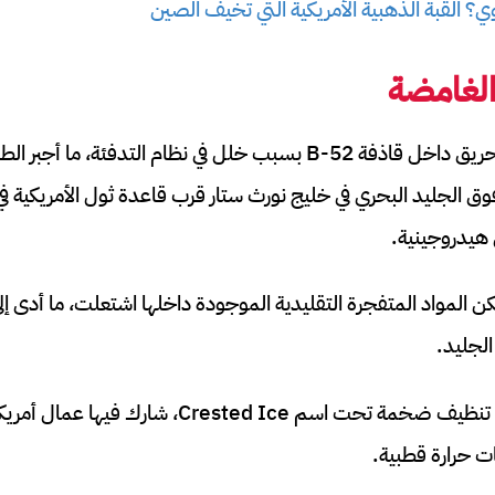
ي؟ القبة الذهبية الأمريكية التي تخيف الصين
 الغامضة
في 21 يناير 1968 اندلع حريق داخل قاذفة B-52 بسبب خلل في نظام التد
ق الجليد البحري في خليج نورث ستار قرب قاعدة ثول الأمريكية في
 هيدروجينية.
 لكن المواد المتفجرة التقليدية الموجودة داخلها اشتعلت، ما أدى إلى
لجليد.
أطلقت السلطات عملية تنظيف ضخمة تحت اسم rested Ice
 حرارة قطبية.