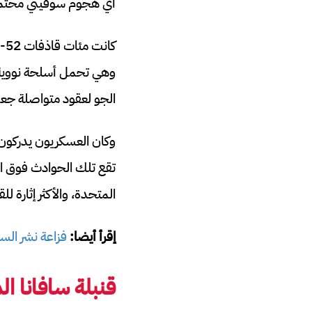
أي هجوم سوفيتي محتمل، وعُ
وهي تحمل أسلحة نووية حقي
الجو لعقود متواصلة جعل
وكان العسكريون يدركون ه
تقع تلك الحوادث فوق الم
المتحدة، والأكثر إثارة
إقرأ أيضا:
فزاعة نشر السل
قنبلة سافانا المفقودة: 67 عا