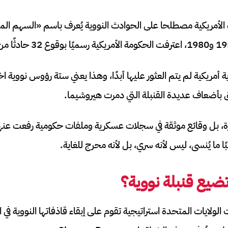
قنابل نووية أمريكية لم يتم العثور عليها أبدًا، وهذا يعني ستة رؤوس نو
 بأضعاف عديدة القنبلة التي دمرت هيروشيما.
 بل وقائع موثقة في سجلات عسكرية وملفات حكومية رفعت عنها ا
بًا ما يُنسى، ليس لأنه سري، بل لأنه محرج للغاية.
ضيع قنبلة نووية؟
 الولايات المتحدة استراتيجية تقوم على إبقاء قاذفاتها النووية في