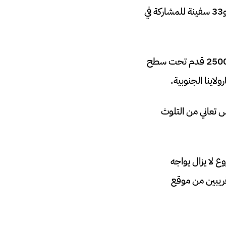
أثار الحادث غضب الحكومة الإسبانية، واضطرت الولايات المتحدة إلى إرسال 1600 جندي و33 سفينة للمشاركة في
واستغرقت عملية العثور على القنبلة الرابعة 80 يومًا كاملة قبل اكتشافها على عمق يقارب 2500 قدم تحت سطح
س تعاني من التلوث
، فإن المشروع لا يزال يواجه
لقريبين من موقع