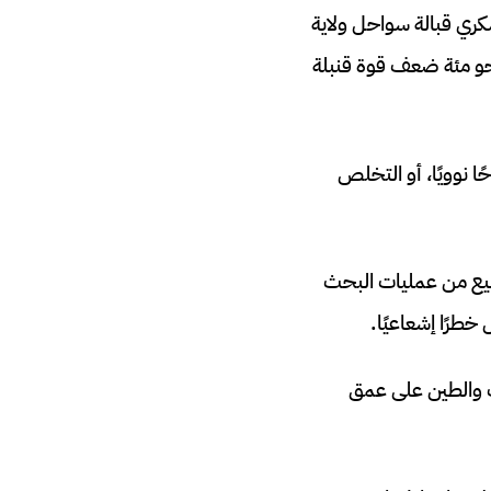
طراز B-47 بمقاتلة F-86 خلال تدريب عسكري قبالة سواحل ولاية
ز Mark 15 تبلغ قوتها التدميرية نحو مئة ضعف قوة قنبلة
 نوويًا، أو التخلص
زيرة تايبي، وبعد أسابيع من عمليات البحث
خطرًا إشعاعيًا.
سب والطين على عمق