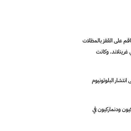
فئة، ما أجبر الطاقم على القفز بالمظلات
 غرينلاند. وكانت
 انتشار البلوتونيوم
C، شارك فيها عمال أمريكيون ودنماركيون في