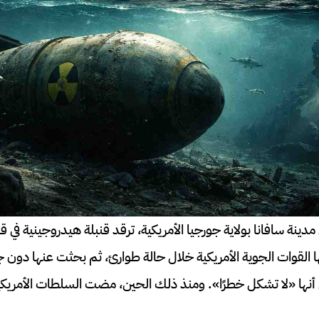
مدينة سافانا بولاية جورجيا الأمريكية، ترقد قنبلة هيدروجينية في
19، أسقطتها القوات الجوية الأمريكية خلال حالة طوارئ، ثم بحثت عنها 
نها «لا تشكل خطرًا». ومنذ ذلك الحين، مضت السلطات الأمريكية 