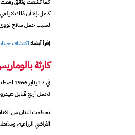
كما كشفت وثائق رفعت عنه
كامل، إلا أن ذلك لا يلغ
لسبب حمل سلاح نووي خل
إقرأ أيضا:
اكتشاف جينات
كارثة بالوماريس
تحمل أربع قنابل هيدروجي
تحطمت اثنتان من القنابل
الأراضي الزراعية، وسقطت 