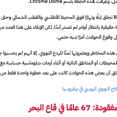
رفت هذه الخطة باسم Chrome Dome.
كانت مئات قاذفات B-52 تحلق ليلًا ونهارًا فوق المحيط الأطلسي والقطب الشمالي 
قية بانتظار أوامر لم تصدر أبدًا، لكن الإبقاء على هذا العدد من 
 وقوع الحوادث أمرًا شبه حتمي.
ذه المخاطر ويعتبرونها ثمنًا للردع النووي. إلا أنهم لم يحسبوا 
حيطات أو المناطق النائية أو أثناء أزمات دبلوماسية حساسة مع ح
 للقلق أن بعض هذه الحوادث كانت على بعد خطوة واحدة فقط من كا
اح النووي الروسي في بيلاروسيا
مًا في قاع البحر