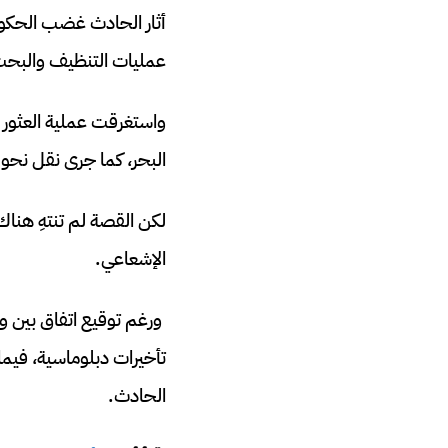
عمليات التنظيف والبحث
البحر، كما جرى نقل نحو 1400 طن من التربة الملوثة إلى منشأة للنفايات النووية في ولاية كارولاينا الجنوبية
لكن القصة لم تنتهِ هناك
الإشعاعي.
تأخيرات دبلوماسية، فيما
الحادث.