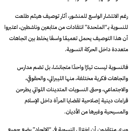
رغم الانتشار الواسع للمنشور، أثار توصيف هيثم طلعت
للنسوية بـ“الملحدة” انتقادات من متابعين وناشطين، اعتبروا
أن هذا التوصيف يحمل تعميمًا واسعًا يخلط بين اتجاهات
متعددة داخل الحركة النسوية.
فالنسوية ليست تيارًا واحدًا متجانسًا، بل تضم مدارس
واتجاهات فكرية مختلفة، منها الليبرالي، والحقوقي،
والاجتماعي، وحتى النسويات المتدينات اللواتي يطرحن
قراءات دينية إصلاحية لقضايا المرأة داخل الإسلام
والمسيحية وغيرها من الأديان.
ويرى منتقدون أن اختزال النسوية في “الإلحاد” يضع جميع