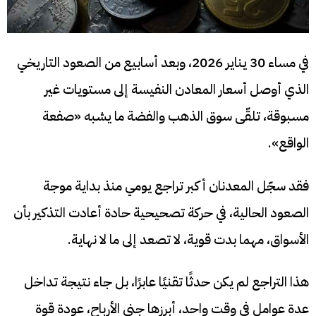
في مساء 30 يناير 2026، وبعد أسابيع من الصعود التاريخي
الذي أوصل أسعار المعادن النفيسة إلى مستويات غير
مسبوقة، تلقّى سوق الذهب والفضة ما يشبه «صفعة
الواقع».
فقد سجّل المعدنان أكبر تراجع يومي منذ بداية موجة
الصعود الحالية، في حركة تصحيحية حادة أعادت التذكير بأن
الأسواق، مهما بدت قوية، لا تصعد إلى ما لا نهاية.
هذا التراجع لم يكن حدثًا تقنيًا عابرًا، بل جاء نتيجة تداخل
عدة عوامل في وقت واحد، أبرزها جني الأرباح، عودة قوة