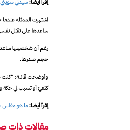
إقرأ أيضا:
سيدني سويني ترم
ساعدها على تقبّل نفسها
رغم أن شخصيتها ساعدت ا
حجم صدرها.
وأوضحت قائلة: “كنت دائم
كتفيّ أو تسبب لي حكة وت
إقرأ أيضا:
ما هو مقاس ح
مقالات ذات صل