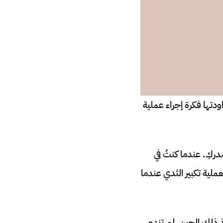
دتها فكرة إجراء عملية
أحبي صدركِ. عندما كنتُ في
لية تكبير الثدي عندما
ذ ذلك الحين، لم تندم