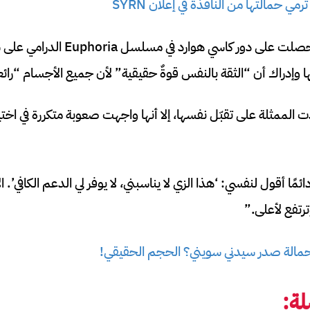
ي حمالتها من النافذة في إعلان SYRN
 وإدراك أن “الثقة بالنفس قوةٌ حقيقية” لأن جميع الأجسام “رائع
لممثلة على تقبّل نفسها، إلا أنها واجهت صعوبة متكررة في اخ
ًا أقول لنفسي: ‘هذا الزي لا يناسبني، لا يوفر لي الدعم الكافي’
رتفع لأعلى.”
مالة صدر سيدني سويني؟ الحجم الحقيقي!
ة: