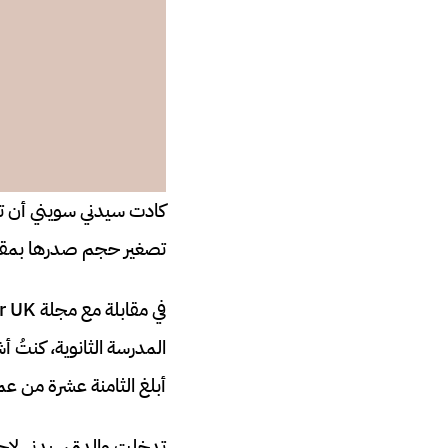
كادت سيدني سويني أن تخض
تصغير حجم صدرها بمقد
المدرسة الثانوية، كنتُ
أبلغ الثامنة عشرة من ع
تدخلت والدة سيدني لاحقً