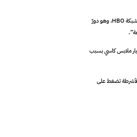
اشتهرت الممثلة عندما حصلت على دور كاسي هوارد في مسلسل Euphoria الدرامي على شبكة HBO، وهو دورٌ
ة”.
تيار ملابس كاسي بسبب
. الأشرطة تضغط على