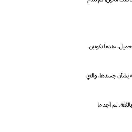
 جميل. عندما تكونين
ة بشأن جسدها، والتي
 ولم أشعر قط بالثقة. لم أجد ما