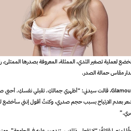
ع لعملية تصغير الثدي، الممثلة، المعروفة بصدرها الممتلئ، راو
ار مقاس حمالة الصدر.
في مقابلة مع مجلة Glamour UK، قالت سيدني: “أظهري جمالكِ. تقبلي نفسكِ. 
 أشعر بعدم الارتياح بسبب حجم صدري، وكنتُ أقول إنني سأخضع لعم
مري.”
ا لمنعها قائلةً: “لا تفعلي ذلك، ستندمين عليه في الجامعة”، ومن