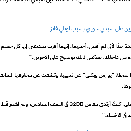
ن على سيدني سويني بسبب أونلي فانز
دة جدًا لأني لم أفعل. أحبهما. إنهما أقرب صديقين لي. كل جسم
 من داخلك، ينعكس ذلك بوضوح على الآخرين.”
ا لمجلة “يو إس ويكلي” عن ثدييها، وكشفت عن مخاوفها السابق
ها.
قالت: “نشأتُ بصدرٍ ممتلئ. كنتُ أرتدي مقاس 32DD في الصف السادس،
في الاختباء.”