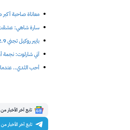
معاناة صاحبة أكبر 
سارة شاهي: عشقت تق
بايبر روكيل تجني 2.9 مليون دولار من أونلي فانز في يوم واحد
آني شارلوت: نجمة أو
أحب الثدي.. عندما أغضبت 
تابع آخر الأخبار من مجلة 
تابع آخر الأخبار من مجلة