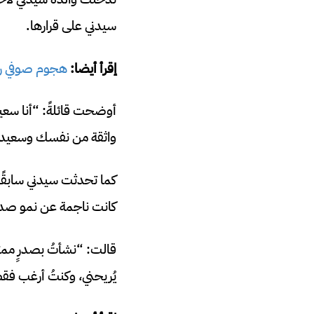
سيدني على قرارها.
إقرأ أيضا:
هجوم صوفي ري
أوضحت قائلةً: “أنا سعي
واثقة من نفسك وسعيدة
كما تحدثت سيدني سابقً
كانت ناجمة عن نمو صدر
يُريحني، وكنتُ أرغب فقط 