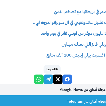
صدر في بريطانيا مع تضخم الثدي
بيل غاندولفيني في آل سوبرانو لدرجة أني..
نلي فانز التي تملك مهبلين
بيلي إيليش 100 ألف متابع
#السينما
أمناي عبر Google News
 أمناي عبر Telegram