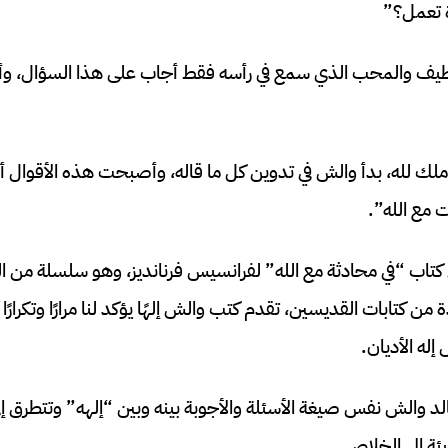
ة تعمل؟”
لطيف والمحب الذي سمع في رأسه فقط أجاب على هذا السؤال، وأج
 لله، بدأ والش في تدوين كل ما قاله، وأصبحت هذه الأقوال أساسً
 مع الله”.
ن كتاب “في محادثة مع الله” لفرانسيس فرنانديز، وهو سلسلة من 
ن كتابات القديسين، تقدم كتب والش إلهًا يؤكد لنا مرارًا وتكرارًا 
له الأديان.
لد والش نفس صيغة الأسئلة والأجوبة بينه وبين “إلهه” وتتطرق إ
يئة إلى الخلاص.