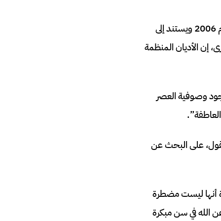
وقال المؤتمر الأمريكي للأساقفة الكاثوليك (USCCB) في مراجعة للفيلم الذي تم إنتاجه عام 2006 ويستند إلى
، إن الأديان المنظمة
ود وصوفية العصر
لعاطفة”.
انية شجعته، كما يقول، على البحث عن
مرة أنها ليست مضطرة
ن الله في سن مبكرة