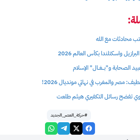
ة:
ب محادثات مع الله
برازيل واسكتلندا بكأس العالم 2026
د الصحابة و"بـــغــال" الإسلام
يف: مصر والمغرب في نهائي مونديال 2026!
اوي تفضح رسائل التكفيري هيثم طلعت
#حركة_العصر_الجديد