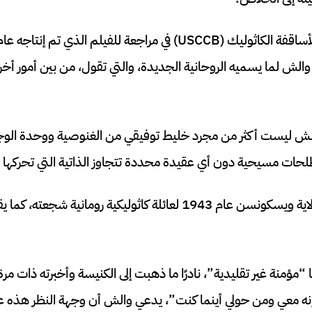
لش لما يسميه الروحانية الجديدة، والتي تقول، من بين أمور أخرى
ش ليست أكثر من مجرد خليط توفيقي من الغنوصية ووحدة الوج
ات مسيحية دون أي عقيدة محددة تتجاوز الذاتية التي تحركها ا
ولد والش في ميلووكي بولاية ويسكونسن عام 1943 لعائلة كاثوليكية روم
ا “مؤمنة غير تقليدية”، نادرًا ما ذهبت إلى الكنيسة وأخبرته ذات 
ّ، إنه معي ومن حولي أينما كنت”، يدعي والش أن وجهة النظر هذه ع