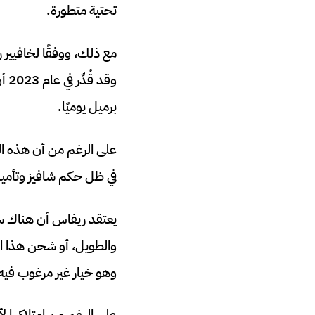
تحتية متطورة.
برميل يوميًا.
على الرغم من أن هذه الب
في ظل حكم شافيز وتأميم 
يعتقد ريفاس أن هناك سين
​​والطويل، أو شحن هذا ا
وهو خيار غير مرغوب فيه ب
على الرغم من امتلاكها لأ