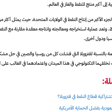
ة إلى أكبر منتج للنفط والغاز في العالم.
الإنتاج البري في عام 2024، وتعد عملية استخراجه ومعالجته وانتاجه معقدة مقارنة مع
يا ودول أخرى.
مة بالنسبة لفنزويلا التي فشلت كل من روسيا والصين في حل مشكل
لفهما التكنولوجي في هذا الميدان واعتمادهما في الغالب على الت
ة:
شتراكية قطاع النفط في فنزويلا؟
عودية بفضل الحماية الأمريكية