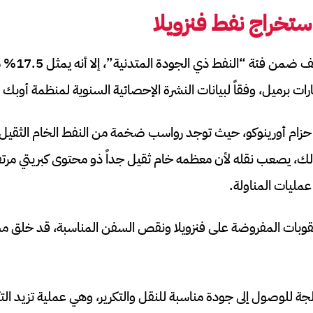
تخراج نفط فنزويلا
ورغم أن هذا النفط
في حزام أورينوكو، حيث توجد رواسب ضخمة من النفط الخام الثقيل 
لك، يصعب نقله لأن معظمه خام ثقيل جداً ذو محتوى كبريتي مرتفع
عمليات المناولة.
لعقوبات المفروضة على فنزويلا ونقص السفن المناسبة، قد خلق م
لجة للوصول إلى جودة مناسبة للنقل والتكرير، وهي عملية تزيد ال