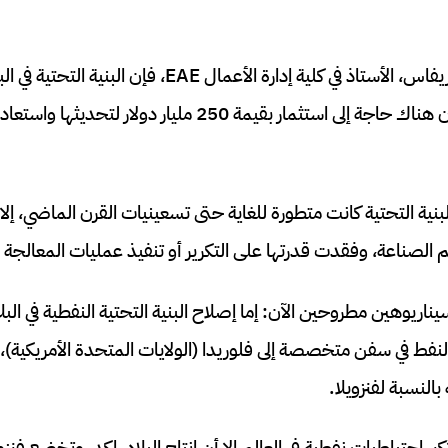
مع ذلك، ووفقًا لخافيير ريفاس، الأستاذ في كلية إدارة الأعما
نية التحتية كانت متطورة للغاية حتى تسعينيات القرن الماضي، إل
الصناعة، وفقدت قدرتها على التكرير أو تنفيذ عمليات المعالجة ال
اريوهين مطروحين الآن: إما إصلاح البنية التحتية النفطية في ال
لنفط في سفن متخصصة إلى فلوريدا (الولايات المتحدة الأمريكية)، 
النسبة لفنزويلا.
كبر احتياطيات نفطية في العالم إلا أن إنتاج البلاد راكد، وتخضع فنز