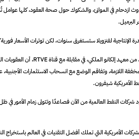
وث ازدحام في الموانئ، والشكوك حول صحة العقود، كلها عوامل 
 البرميل.
رة الإنتاجية لفنزويلا ستستغرق سنوات، لكن توترات الأسعار فورية”
أوضح غونزالو إسكريبانو، من معهد إلكانو الملكي
مخففة اللازمة، وتفاقم الوضع مع انسحاب الاستثمارات الأجنبية، ع
 الأمريكية شيفرون.
د شركات النفط العالمية من الآن فصاعدًا وتتولى زمام الأمور في ظ
ركات الأمريكية التي تملك أفضل التقنيات في العالم باستخراج ال