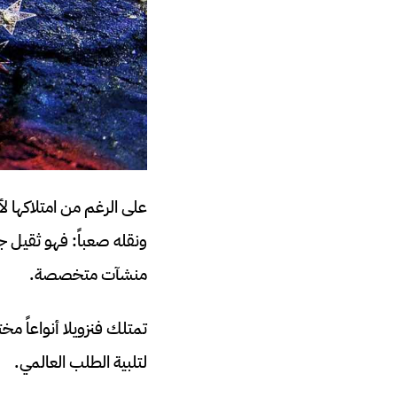
على الرغم من امتلاكها لأ
ونقله صعباً: فهو ثقيل ج
منشآت متخصصة.
تمتلك فنزويلا أنواعاً م
لتلبية الطلب العالمي.