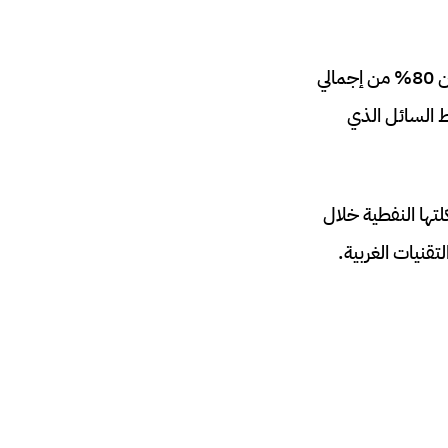
ويشكل النفط الصخري الجزء الأكبر من إنتاج النفط في الولايات المتحدة، حيث يمثل أكثر من 80% من إجمالي
 النفط السائل الذي
تها النفطية خلال
قنيات الغربية.