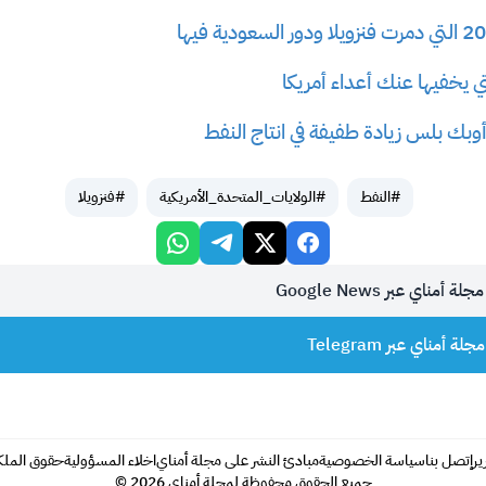
ي يخفيها عنك أعداء أمريكا
بك بلس زيادة طفيفة في انتاج النفط
#النفط
#الولايات_المتحدة_الأمريكية
#فنزويلا
أمناي عبر Google News
 أمناي عبر Telegram
ير
إتصل بنا
سياسة الخصوصية
مبادئ النشر على مجلة أمناي
اخلاء المسؤولية
حقوق الملكية 
جميع الحقوق محفوظة لمجلة أمناي 2026 ©