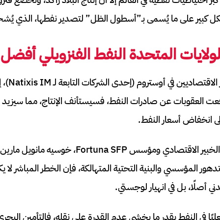
 كبير على ما يُسمى بـ”أسطول الظل” لتصدير نفطها، الذي يُش
لايات المتحدة النفط الفنزويلي أفضل
وفقًا لفيليب
ُفعت العقوبات عن صادرات النفط، فسيستأنف الإنتاج، مما سيزيد
لى انخفاض أسعار النفط.
في الوقت نفسه، يضيف الخبير الاقتصادي ومؤسس rtuna SFP
هور المؤسسي والبنية التحتية المتهالكة، فإن الخطر المباشر لا ي
ني أصلًا، بل في انهيار لوجستي.
يًا في النفط بقدر ما يخشى عدم القدرة على نقله، فالتأمين البحر