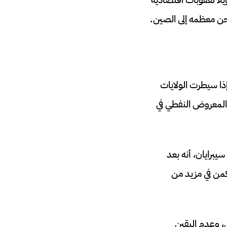
حن معظمه إلى الصين.
 وايتشر، كبير الاقتصاديين في أوستروم (إحدى الشركات التابعة لـ Natixis IM)، إذا سيطرت الولايات
 المعروض النفطي في
Fo، خوسيه مانويل مارين سيبرايان، أنه بعد
كمن في مزيد من
ي، وعدم اليقين