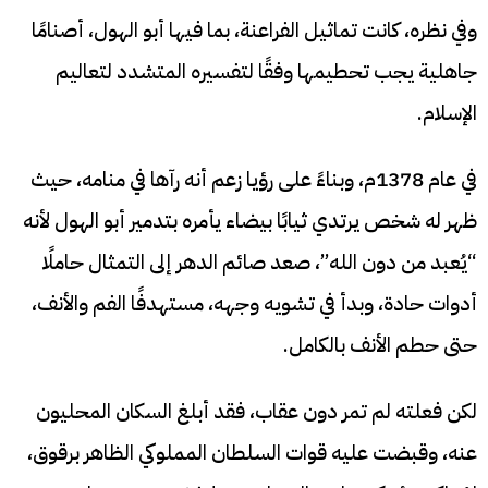
وفي نظره، كانت تماثيل الفراعنة، بما فيها أبو الهول، أصنامًا
جاهلية يجب تحطيمها وفقًا لتفسيره المتشدد لتعاليم
الإسلام.
في عام 1378م، وبناءً على رؤيا زعم أنه رآها في منامه، حيث
ظهر له شخص يرتدي ثيابًا بيضاء يأمره بتدمير أبو الهول لأنه
“يُعبد من دون الله”، صعد صائم الدهر إلى التمثال حاملًا
أدوات حادة، وبدأ في تشويه وجهه، مستهدفًا الفم والأنف،
حتى حطم الأنف بالكامل.
لكن فعلته لم تمر دون عقاب، فقد أبلغ السكان المحليون
عنه، وقبضت عليه قوات السلطان المملوكي الظاهر برقوق،