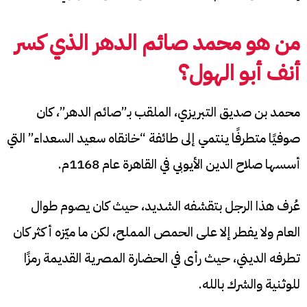
من هو محمد صائم الدهر الذي كسر
أنف أبو الهول؟
محمد بن صديق التبريزي، الملقب بـ”صائم الدهر”، كان
صوفيًا متطرفًا ينتمي إلى طائفة “خانقاه سعيد السعداء” التي
أسسها صلاح الدين الأيوبي في القاهرة عام 1168م.
عُرف هذا الرجل بتقشفه الشديد، حيث كان يصوم طوال
العام ولا يفطر إلا على الحمص المملح، لكن ما ميّزه أكثر كان
تطرفه الديني، حيث رأى في الحضارة المصرية القديمة رمزًا
للوثنية والشرك بالله.