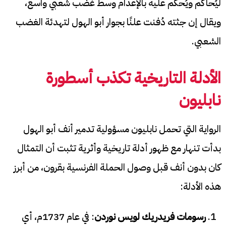
ليُحاكم ويُحكم عليه بالإعدام وسط غضب شعبي واسع،
ويقال إن جثته دُفنت علنًا بجوار أبو الهول لتهدئة الغضب
الشعبي.
الأدلة التاريخية تكذب أسطورة
نابليون
الرواية التي تحمل نابليون مسؤولية تدمير أنف أبو الهول
بدأت تنهار مع ظهور أدلة تاريخية وأثرية تثبت أن التمثال
كان بدون أنف قبل وصول الحملة الفرنسية بقرون، من أبرز
هذه الأدلة:
رسومات فريدريك لويس نوردن
: في عام 1737م، أي