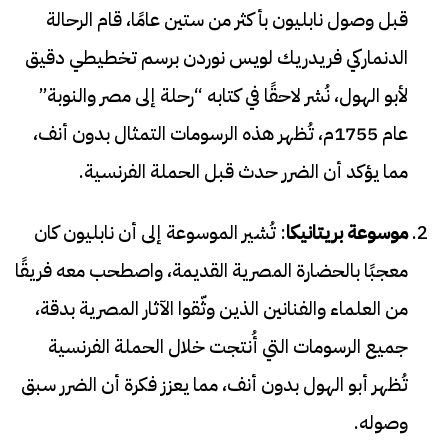
قبل وصول نابليون بأكثر من ستين عامًا، قام الرحالة
الدنماركي فريدريك لويس نوردن برسم تخطيطي دقيق
لأبو الهول، نُشر لاحقًا في كتابه “رحلة إلى مصر والنوبة”
عام 1755م، تُظهر هذه الرسومات التمثال بدون أنف،
مما يؤكد أن الضرر حدث قبل الحملة الفرنسية.
موسوعة بريتانيكا
: تُشير الموسوعة إلى أن نابليون كان
معجبًا بالحضارة المصرية القديمة، واصطحب معه فريقًا
من العلماء والفنانين الذين وثّقوا الآثار المصرية بدقة،
جميع الرسومات التي أُنتجت خلال الحملة الفرنسية
تُظهر أبو الهول بدون أنف، مما يعزز فكرة أن الضرر سبق
وصوله.