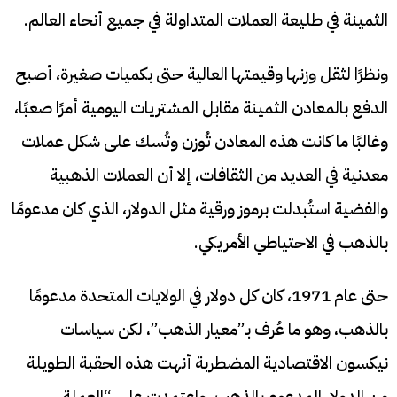
الثمينة في طليعة العملات المتداولة في جميع أنحاء العالم.
ونظرًا لثقل وزنها وقيمتها العالية حتى بكميات صغيرة، أصبح
الدفع بالمعادن الثمينة مقابل المشتريات اليومية أمرًا صعبًا،
وغالبًا ما كانت هذه المعادن تُوزن وتُسك على شكل عملات
معدنية في العديد من الثقافات، إلا أن العملات الذهبية
والفضية استُبدلت برموز ورقية مثل الدولار، الذي كان مدعومًا
بالذهب في الاحتياطي الأمريكي.
حتى عام 1971، كان كل دولار في الولايات المتحدة مدعومًا
بالذهب، وهو ما عُرف بـ”معيار الذهب”، لكن سياسات
نيكسون الاقتصادية المضطربة أنهت هذه الحقبة الطويلة
من الدولار المدعوم بالذهب، واعتمدت على “العملة