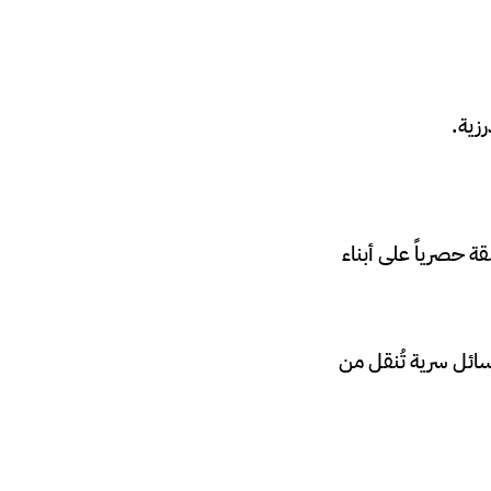
زية.
ة حصرياً على أبناء
هائي عام 1043م، وأصبحت هذه الرسائل سرية تُنقل من