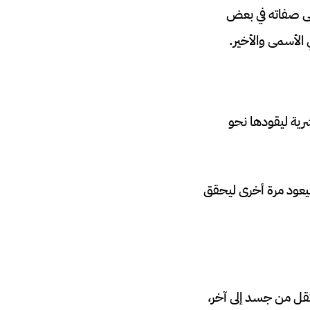
لى صفاته في بعض
 الأسمى والأخير.
شرية ليقودها نحو
ة عام 1021م، ويعتقد الدروز أنه سيعود مرة أخرى ليحقق
نتقل من جسد إلى آخر،