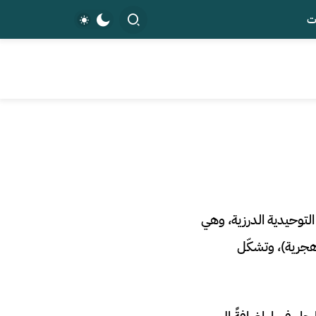
ت
 التوحيدية الدرزية، وهي
 من النصوص المقدسة التي كُتبت بين عامي 1017 و1043 ميلادية (408-435 هجرية)، وتشكّل