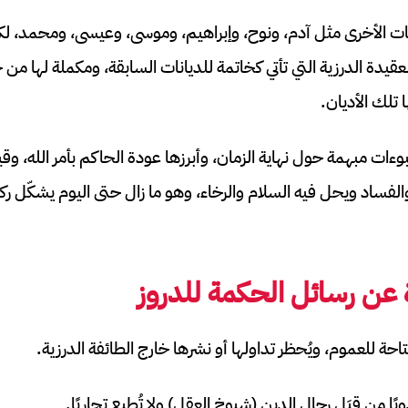
ديانات الأخرى مثل آدم، ونوح، وإبراهيم، وموسى، وعيسى، ومحمد، لكن
عقيدة الدرزية التي تأتي كخاتمة للديانات السابقة، ومكملة لها من 
 تلك الأديان.
ات مبهمة حول نهاية الزمان، وأبرزها عودة الحاكم بأمر الله، وقي
والفساد ويحل فيه السلام والرخاء، وهو ما زال حتى اليوم يشكّل رك
 عن رسائل الحكمة للدروز
احة للعموم، ويُحظر تداولها أو نشرها خارج الطائفة الدرزية.
ًا من قِبَل رجال الدين (شيوخ العقل) ولا تُطبع تجاريًا.