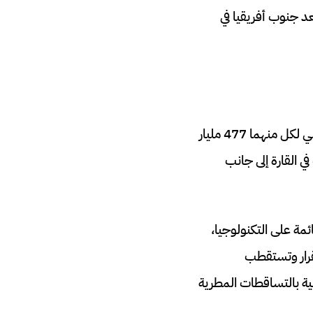
عد جنوب أفريقيا في
تحتل نيجيريا ومصر زمام المبادرة كأكبر اقتصادات في أفريقيا، حيث يبلغ إجمالي الناتج المحلي لكل منهما 477 مليار
 دولار لكنه لا يزال ضمن 3 أكبر اقتصادات في القارة إلى جانب
ائمة على التكنولوجيا،
تقرار وتستقطب
نية بالتساقطات المطرية