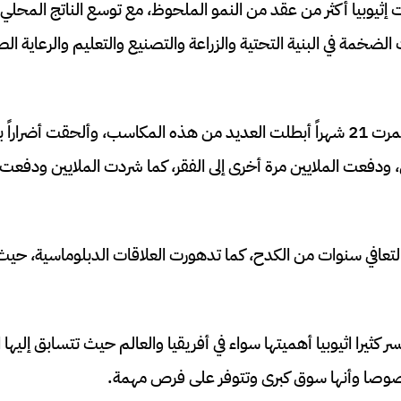
الضخمة في البنية التحتية والزراعة والتصنيع والتعليم والرعاية ا
ورغم أن الحرب التي استمرت 21 شهراً أبطلت العديد من هذه المكاسب، وألحقت أض
، ودفعت الملايين مرة أخرى إلى الفقر، كما شردت الملايين ودفعت أ
تعافي سنوات من الكدح، كما تدهورت العلاقات الدبلوماسية، حيث 
كثيرا اثيوبيا أهميتها سواء في أفريقيا والعالم حيث تتسابق إليها ا
 خصوصا وأنها سوق كبرى وتتوفر على فرص مهمة.