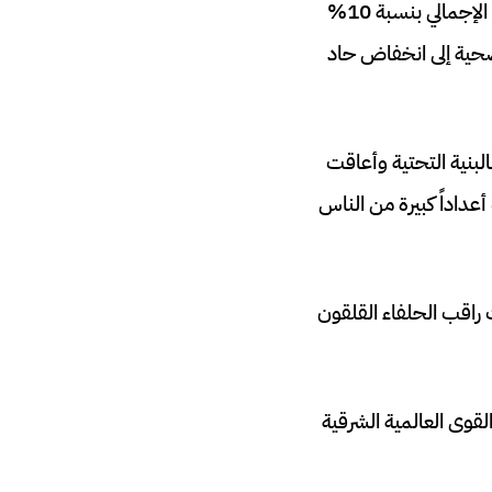
قبل صراع تيغراي، شهدت إثيوبيا أكثر من عقد من النمو الملحوظ، مع توسع الناتج المحلي الإجمالي بنسبة 10%
لصحية إلى انخفاض حاد
راراً بالبنية التحتية وأعاقت
عداداً كبيرة من الناس
راقب الحلفاء القلقون
لقوى العالمية الشرقية