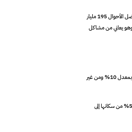
للأسف لا توجد الجزائر ضمن أي من المجموعتين، حجم الإقتصاد الجزائري لا يتجاوز في أفضل الأحوال 195 مليار
 على الغاز والنفط وهو يعاني من مشاكل
بفضل سياسات زيناوي حققت إثيوبيا أعلى معدلات للنمو الاقتصادي على مدار عقد كامل بمعدل 10% ومن غير
تمكنت إثيوبيا من خفض عدد الأشخاص الذين يعيشون في الفقر بشكل كبير من أكثر من 50% من سكانها إلى