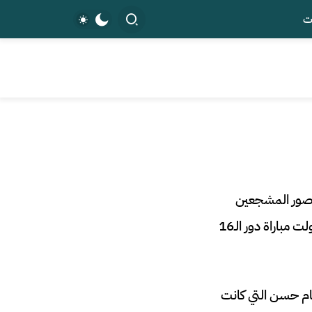
ت
ت صور المشجعين
الأرجنتينيين وهم يلوحون بالعلم الإسرائيلي في المدرجات غضب المشجعين المصريين وحولت مباراة دور الـ16
ام حسن التي كانت