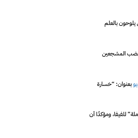
 يلوحون بالعلم
من غضب المشجعين
يو
بعنوان: “خسارة
لة” للفيفا، ومؤكدًا أن