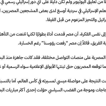
 من تعليق اليوتيوبر ولم تكن دليلًا على أي دور إسرائيلي رسمي في
لم الإسرائيلي في سردية أوسع لدى بعض المشجعين المصريين، الذ
يل والتحيز المزعوم من قبل الفيفا.
ارًا إلى نفس الفكرة، أن مصر قدمت أداءً بطوليًا لكنها مُنعت من ال
 الفريق، قائلاً إن مصر “رفعت رؤوسنا” رغم الخسارة.
ة المصرية على منصات التواصل مختلفة، فقد كانت جاهزة منذ البد
 توقعه المصريون حتى تبنتها الأبواق الإعلامية سواء الرسمية أو غ
ظت النتيجة على مواصلة ميسي لمسيرته في كأس العالم، أما بالنسب
تجاجات وموجة من الغضب السياسي حوّلت إحدى أكثر مباريات البطو