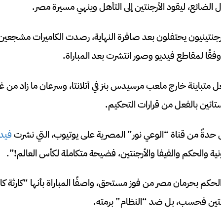
 الضائع، ليقود الأرجنتين إلى التأهل وينهي مسيرة مصر.
رجنتينيون يحتفلون بعد صافرة النهاية، رصدت الكاميرات مشجعين
وفقًا لمقاطع فيديو وصور انتشرت بعد المباراة.
عل متباينة خارج ملعب مرسيدس بنز في أتلانتا، وسرعان ما زاد 
تائين بالفعل من قرارات التحكيم.
 حدةً من قناة “الوعي نور” المصرية على يوتيوب، التي نشرت
فيد
 والحكم والفيفا والأرجنتين، فضيحة متكاملة لكأس العالم!”.
الحكم بحرمان مصر من فوز مستحق، واصفًا المباراة بأنها “كارثة كام
تين فحسب، بل ضد “النظام” برمته.