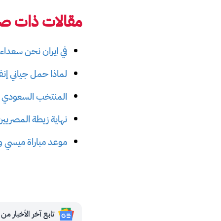
مقالات ذات صل
في إيران نحن سعداء بإ
لماذا حمل جياني إنف
المنتخب السعودي هو
نهاية زيطة المصريين و
موعد مباراة ميسي ورون
تابع آخر الأخبار من مجلة 