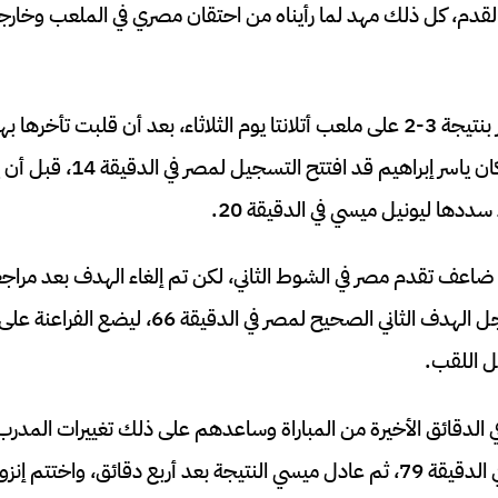
لقدم، كل ذلك مهد لما رأيناه من احتقان مصري في الملعب وخارجه
فازت الأرجنتين على مصر بنتيجة 3-2 على ملعب أتلانتا يوم الثلاثاء، بعد أن قلبت
لتتأهل إلى ربع النهائي. وكان ياسر إب
ددها ليونيل ميسي في الدقيقة 20.
اعف تقدم مصر في الشوط الثاني، لكن تم إلغاء الهدف بعد مراجعة
المساعد (VAR)، ثم سجل الهدف الثاني الصحيح لمصر 
 اللقب.
ي الدقائق الأخيرة من المباراة وساعدهم على ذلك تغييرات المد
كريستيان روميرو هدفاً في الدقيقة 79، ثم عادل ميسي النتيجة بعد أربع دقائق، و