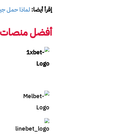
إقرأ أيضا:
لماذا حمل جيان
أفضل منصات ربح