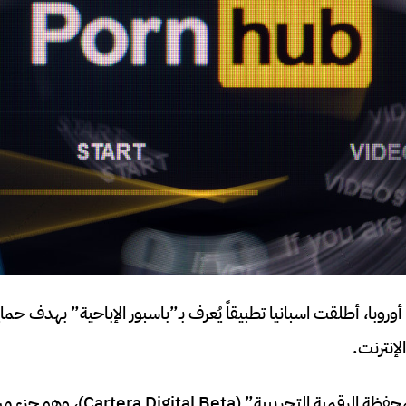
وروبا، أطلقت اسبانيا تطبيقاً يُعرف بـ”باسبور الإباحية” بهدف حم
لإنترنت.
يحمل التطبيق اسم “المحفظة الرقمية ال