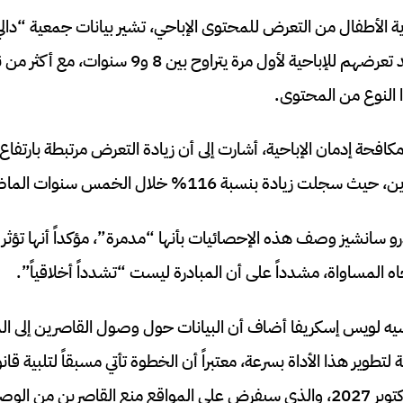
الأطفال من التعرض للمحتوى الإباحي، تشير بيانات جمعية “دالي أ
مكافحة إدمان الإباحية، أشارت إلى أن زيادة التعرض مرتبطة بارتفا
يادة بنسبة 116% خلال الخمس سنوات الماضية.
يدرو سانشيز وصف هذه الإحصائيات بأنها “مدمرة”، مؤكداً أنها تؤثر
المساواة، مشدداً على أن المبادرة ليست “تشدداً أخلاقياً”.
يه لويس إسكريفا أضاف أن البيانات حول وصول القاصرين إلى ال
تطوير هذا الأداة بسرعة، معتبراً أن الخطوة تأتي مسبقاً لتلبية قانو
رين من الوصول.