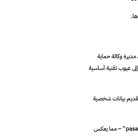
 مديرة وكالة حماية
ن إلى عيوب تقنية أساسية
تقديم بيانات شخصية
الإعلام الاسباني لقب التطبيق بـ”pajaporte” – مزيج من “paja” (معنى عامي) و”pasaporte” – مما يعكس