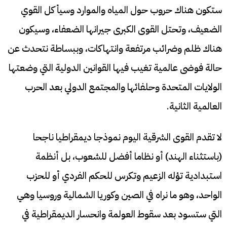
ستكون هناك حروب حول المياه والموارد وسيأكل القوي
الضعيف، وتحتل القوى الكبرى جيرانها الضعفاء، وسيكون
هناك ظلم وضرائب مرتفعة وانتهاكات، وببساطة نتحدث عن
حالة فوضى عالمية تغيب فيها القوانين الدولية التي وضعتها
الولايات المتحدة وحلفائها والمجتمع الدولي بعد الحرب
العالمية الثانية.
لا تقدم القوى الشرقية اليوم نموذجا ديمقراطيا ناجحا
(باستثناء الهند) أو نظاما أفضل للشعوب، بل أنظمة
استبدادية تؤله الزعيم وتكرس للحكم الفردي أو للحزب
الواحد، وهو ما نراه في الصين وكوريا الشمالية وروسيا وهي
التي ستسود بعد سقوط العولمة وانحسار الديمقراطية في