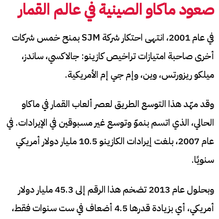
صعود ماكاو الصينية في عالم القمار
في عام 2001، انتهى احتكار شركة SJM بمنح خمس شركات
أخرى صاحبة امتيازات تراخيص كازينو: جالاكسي، ساندز،
ميلكو ريزورتس، وين، وإم جي إم الأمريكية.
وقد مهّد هذا التوسع الطريق لعصر ألعاب القمار في ماكاو
الحالي، الذي اتسم بنموّ وتوسع غير مسبوقين في الإيرادات. في
عام 2007، بلغت إيرادات الكازينو 10.5 مليار دولار أمريكي
سنويًا.
وبحلول عام 2013 تضخم هذا الرقم إلى 45.3 مليار دولار
أمريكي، أي بزيادة قدرها 4.5 أضعاف في ست سنوات فقط،