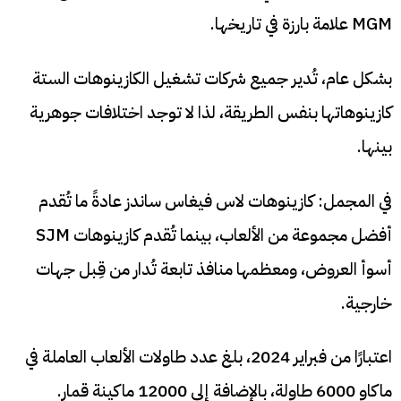
MGM علامة بارزة في تاريخها.
بشكل عام، تُدير جميع شركات تشغيل الكازينوهات الستة
كازينوهاتها بنفس الطريقة، لذا لا توجد اختلافات جوهرية
بينها.
في المجمل: كازينوهات لاس فيغاس ساندز عادةً ما تُقدم
أفضل مجموعة من الألعاب، بينما تُقدم كازينوهات SJM
أسوأ العروض، ومعظمها منافذ تابعة تُدار من قِبل جهات
خارجية.
اعتبارًا من فبراير 2024، بلغ عدد طاولات الألعاب العاملة في
ماكاو 6000 طاولة، بالإضافة إلى 12000 ماكينة قمار.