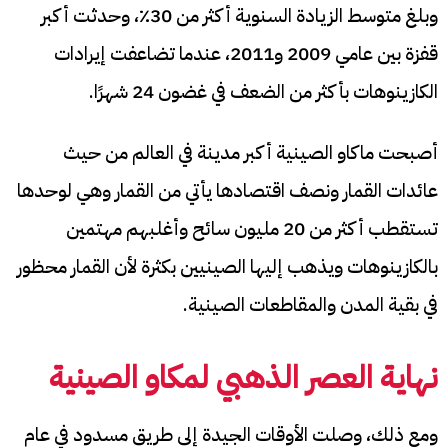
وبلغ متوسط ​​الزيادة السنوية أكثر من 30٪، وحدثت أكبر
قفزة بين عامي 2009 و2011، عندما تضاعفت إيرادات
الكازينوهات بأكثر من الضعف في غضون 24 شهرًا.
أصبحت ماكاو الصينية أكبر مدينة في العالم من حيث
عائدات القمار ونصف اقتصادها يأتي من القمار وهي لوحدها
تستقطب أكثر من 20 مليون سائح وأغلبهم مهتمين
بالكازينوهات ويذهب إليها الصينيين بكثرة لأن القمار محظور
في بقية المدن والمقاطعات الصينية.
نهاية العصر الذهبي لمكاو الصينية
ومع ذلك، وصلت الأوقات الجيدة إلى طريق مسدود في عام