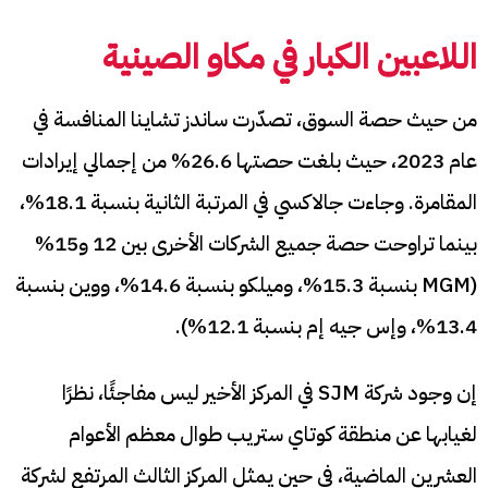
اللاعبين الكبار في مكاو الصينية
من حيث حصة السوق، تصدّرت ساندز تشاينا المنافسة في
عام 2023، حيث بلغت حصتها 26.6% من إجمالي إيرادات
المقامرة. وجاءت جالاكسي في المرتبة الثانية بنسبة 18.1%،
بينما تراوحت حصة جميع الشركات الأخرى بين 12 و15%
(MGM بنسبة 15.3%، وميلكو بنسبة 14.6%، ووين بنسبة
13.4%، وإس جيه إم بنسبة 12.1%).
إن وجود شركة SJM في المركز الأخير ليس مفاجئًا، نظرًا
لغيابها عن منطقة كوتاي ستريب طوال معظم الأعوام
العشرين الماضية، في حين يمثل المركز الثالث المرتفع لشركة