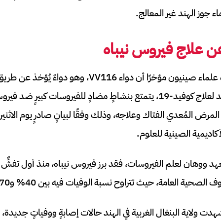
ء جوز الهند غير المعالج.
 علاج فيروس نيباه
أظهر بحثٌ مشتركٌ أجراه علماء صينيون مؤخرًا أن دواء VV116، وهو
النيوكليوزيدات، والمُعتمد لعلاج كوفيد-19، يتمتع بنشاطٍ مضادٍ للفيروسات كبي
 المرض المُعدي الفتاك وعلاجه، وذلك وفقًا لبيانٍ صادرٍ يوم الاث
أكاديمية الصينية للعلوم.
عهد ووهان لعلم الفيروسات، فقد برز فيروس نيباه، منذ أول تفشٍّ مع