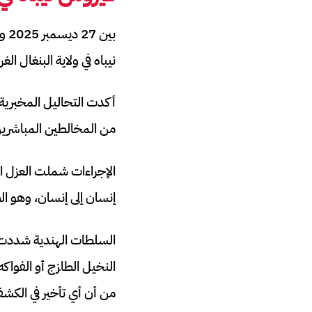
نيباه في ولاية البنغال الغر
من المخالطين المباشري
الإجراءات شملت العزل ال
إنسان إلى إنسان، وهو ا
السلطات الهندية شددت 
النخيل الطازج أو الفواك
من أن أي تأخير في الكش