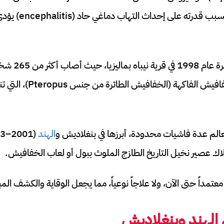
أكثر الفيروسات خطورة بس
وكان مصدره الرئيسي خفافيش ا
الم عدة فاشيات محدودة، أبرزها في بنغلاديش و
الهند
اك عصير نخيل التاريخ الطازج الملوث ببول أو لعاب الخفافيش.
معتمداً حتى الآن، ولا علاجاً نوعياً، مما يجعل الوقاية والكشف المب
 الهند وبنغلاديش