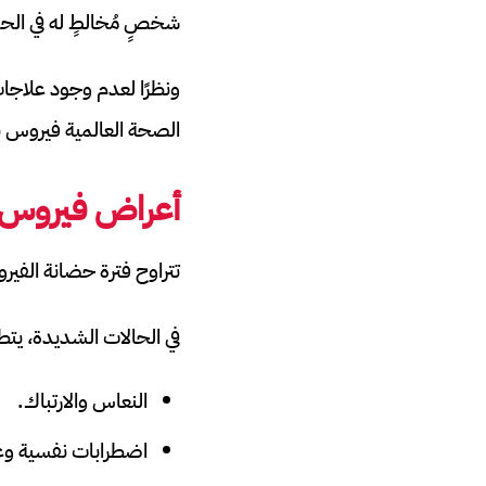
شخصٍ مُخالطٍ له في ال
ونظرًا لعدم وجود علاجات
الصحة العالمية فيروس ني
أعراض فيروس ن
تتراوح فترة حضانة الفيروس بين 4 و14 يوماً، وتبدأ الأعراض عادة بالحمى، الصدا
في الحالات الشديدة، يتطور المرض بسرعة
النعاس والارتباك.
اضطرابات نفسية وع