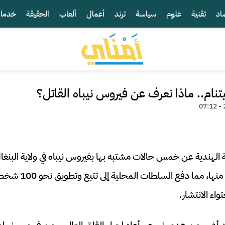
اد
تقنية
علوم
سياسة
ترند
أعمال
ألعاب
الحقيقة
خدما
تنام.. ماذا نعرف عن فيروس نيباه القاتل؟
لهندية عن خمس حالات مشتبه بها بفيروس نيباه في ولاية البنغال
التحاليل المخبرية اثنتين
واء الانتشار.