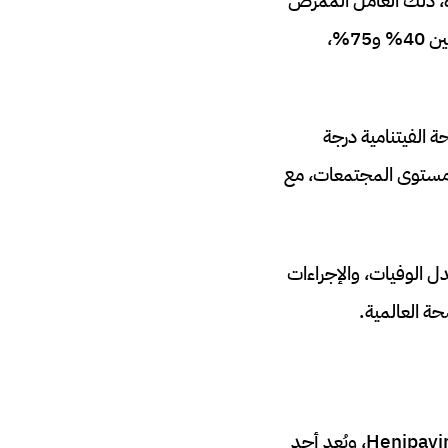
اه، ذلك العامل الممرض
الذي يُصنف ضمن أخطر الفيروسات المعروفة بسبب معدل الوفيات المرتفع الذي يتراوح بين 40% و75%،
تى 26 يناير 2026، رفعت وزارة الصحة الفيتنامية درجة
 مستوى المجتمعات، مع
 الوفيات، والإجراءات
حة العالمية.
فيروس نيباه (Nipah virus) هو فيروس RNA من عائلة Paramyxoviridae، جنس Henipavirus، ويُعد أحد