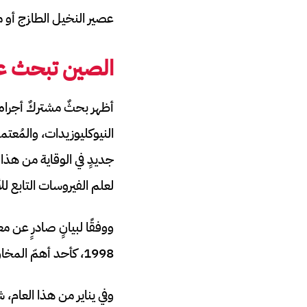
عصير النخيل الطازج أو ما
الصين تبحث عن
جديدٍ في الوقاية من هذا
لعلم الفيروسات التابع لل
ووفقًا لبيانٍ صادرٍ عن م
1998، كأحد أهمّ المخاوف الصحية العامة، حيث تتراوح نسبة الوفيات فيه بين 40% و70%.