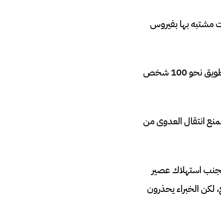
 خمس حالات مشتبه بها بفيروس
أكدت التحاليل المخبرية في مستشفى محلي إصابة حالتين، مما دفع السلطات إلى تتبع وتطويق نحو 100 شخص
لمنع انتقال العدوى من
تجنب استهلاك عصير
، لكن الخبراء يحذرون