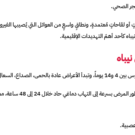
حجر الصحي.
ٍ أو لقاحاتٍ مُعتمدةٍ، ونطاقٍ واسعٍ من العوائل التي يُصيبها ال
باه كأحد أهمّ التهديدات الإقليمية.
يباه
ع، السعال، والتهاب الحلق.
 إلى التهاب دماغي حاد خلال 24 إلى 48 ساعة، مصحوباً بالأعراض التالية:
صبية.