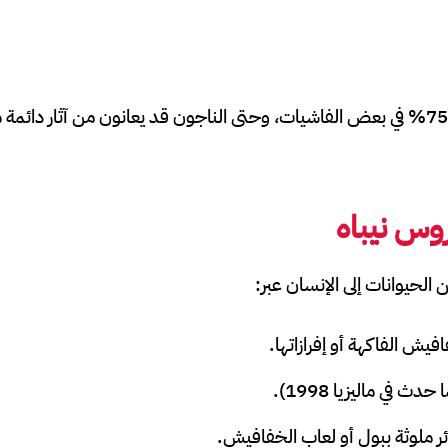
معدل الوفيات يصل إلى 75% في بعض الفاشيات، وحتى الناجون قد يعانون من آثار 
وس نيباه
الحيوانات إلى الإنسان عبر:
فيش الفاكهة أو إفرازاتها.
دث في ماليزيا 1998).
ر ملوثة ببول أو لعاب الخفافيش.