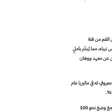
 دواءٌ يُؤخذ عن طريق الفم من فئة
رٍ ضد فيروس نيباه، مما يُبشّر بأملٍ
نين عن معهد ووهان
روفٍ له في ماليزيا عام
وفي يناير من هذا العام، شهدت ولاية البنغال الغربية في الهند حالات إصابةٍ ووفياتٍ جديدة، مع وضع نحو 100