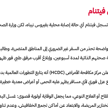
 فيتنام
2 يناير 2026، لم تسجل فيتنام أي حالة إصابة محلية بفيروس نيباه، لكن وزارة
واضحة تحذر من السفر غير الضروري إلى المناطق المتضررة، وطالب
 صحتهم الذاتية لمدة أسبوعين، وإبلاغ أقرب مرفق طبي فور ظهو
في مدينة هو تشي منه، أعلن مركز مكافحة الأمراض (HCDC) أنه يتابع
ع عزل فوري لأي مسافر يظهر عليه الحمى أو أعراض معدية خطيرة.
قاح أو العلاج النوعي، مما يجعل الوقاية أولوية قصوى: غسل الي
خنازير المريضة، والابتعاد عن أماكن تجمع الخفافيش، وعدم تناول