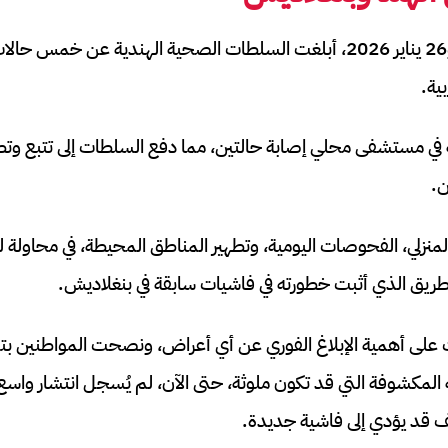
بين 27 ديسمبر 2025 و26 يناير 2026، أبلغت السلطات الصحية الهندية عن
بية.
ن.
منزلي، الفحوصات اليومية، وتطهير المناطق المحيطة، في محاولة 
لطريق الذي أثبت خطورته في فاشيات سابقة في بنغلاديش.
على أهمية الإبلاغ الفوري عن أي أعراض، ونصحت المواطنين ب
ه المكشوفة التي قد تكون ملوثة، حتى الآن، لم يُسجل انتشار واسع
ف قد يؤدي إلى فاشية جديدة.