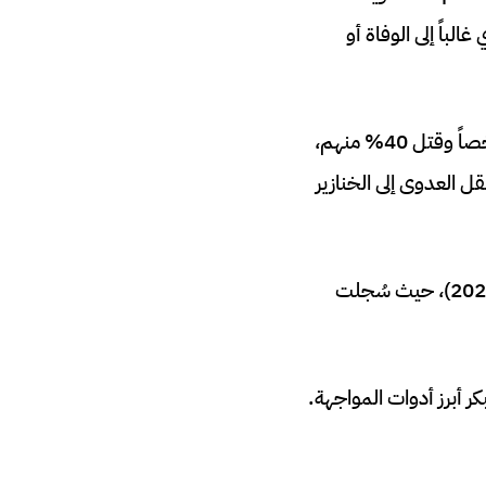
بب قدرته على إحداث التهاب دماغي حاد (encephalitis) يؤدي غالباً إلى الوفاة أو
اكتشف الفيروس لأول مرة عام 1998 في قرية نيباه بماليزيا، حيث أصاب أكثر من 265 شخصاً وقتل 40% منهم،
لفاكهة (الخفافيش الطائرة من جنس Pteropus)، التي تنقل العدوى إلى الخنازير
(2001–2023)، حيث سُجلت
كر أبرز أدوات المواجهة.