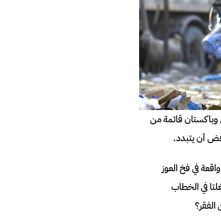
ش وباكستان قائمة من
فض أن يتبدد.
اقعة في فخ العوز
غلتا في الخطاب
 الفقر؟