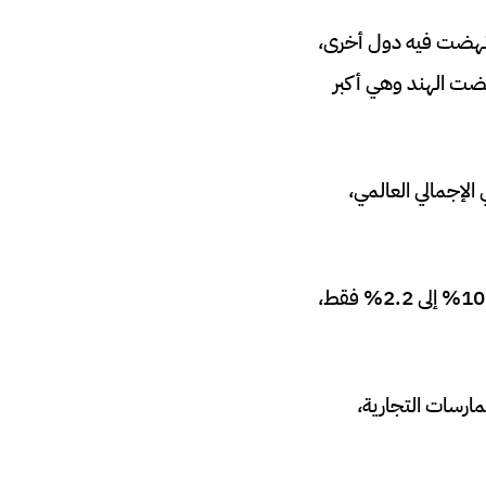
 نهضت فيه دول أخرى،
 الإستقلال في أغسطس 1947، ورغم ذلك نهضت الهند وهي أكبر
مي بنحو 10% من الناتج المحلي الإجمالي العالمي،
ومع ذلك، بحلول عام 1700، انخفضت حصة الناتج المحلي الإجمالي للعالم الإسلامي من 10% إلى 2.2% فقط،
مارسات التجارية،