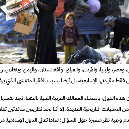
، ومصر، وليبيا، والأردن، والعراق، وأفغانستان، واليمن وبنغلادي
س فقط عقيدتها الإسلامية، بل أيضا بسبب الفقر المتفشي الذي ير
هذه الدول، باستثناء الممالك العربية الغنية بالنفط، تجد نفسها و
 التحليلات التاريخية العديدة، إلا أننا نجد نظريتين سائدتين تغل
 وجهة نظر متميزة حول السؤال: لماذا تعاني الدول الإسلامية من