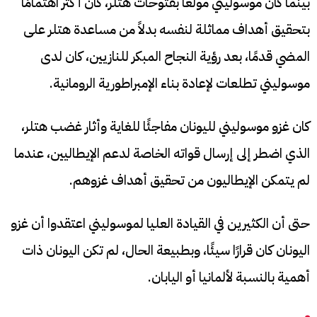
بينما كان موسوليني مولعًا بفتوحات هتلر، كان أكثر اهتمامًا
بتحقيق أهداف مماثلة لنفسه بدلاً من مساعدة هتلر على
المضي قدمًا، بعد رؤية النجاح المبكر للنازيين، كان لدى
موسوليني تطلعات لإعادة بناء الإمبراطورية الرومانية.
كان غزو موسوليني لليونان مفاجئًا للغاية وأثار غضب هتلر،
الذي اضطر إلى إرسال قواته الخاصة لدعم الإيطاليين، عندما
لم يتمكن الإيطاليون من تحقيق أهداف غزوهم.
حتى أن الكثيرين في القيادة العليا لموسوليني اعتقدوا أن غزو
اليونان كان قرارًا سيئًا، وبطبيعة الحال، لم تكن اليونان ذات
أهمية بالنسبة لألمانيا أو اليابان.