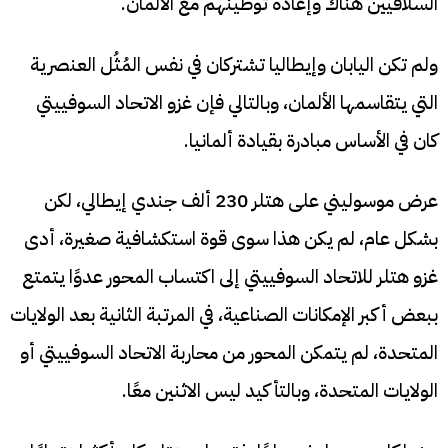
السلافيين هناك وإعادة توطينهم مع الألمان.
ولم تكن اليابان وإيطاليا تشتركان في نفس المُثُل العنصرية
التي يتقاسمها الألمان، وبالتالي فإن غزو الاتحاد السوفييتي
كان في الأساس مبادرة بقيادة ألمانيا.
عرض موسوليني على هتلر 230 ألف جندي إيطالي، لكن
بشكل عام، لم يكن هذا سوى قوة استكشافية صغيرة، أدى
غزو هتلر للاتحاد السوفييتي إلى اكتساب المحور عدوًا يتمتع
ببعض أكبر الإمكانات الصناعية، في المرتبة الثانية بعد الولايات
المتحدة، لم يتمكن المحور من محاربة الاتحاد السوفييتي أو
الولايات المتحدة، وبالتأكيد ليس الاثنين معًا.