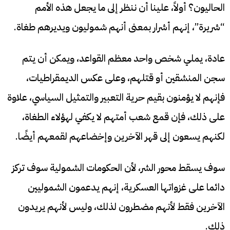
الحاليون؟ أولاً، علينا أن ننظر إلى ما يجعل هذه الأمم
“شريرة”، إنهم أشرار بمعنى أنهم شموليون ويديرهم طغاة.
عادة، يملي شخص واحد معظم القواعد، ويمكن أن يتم
سجن المنشقين أو قتلهم، وعلى عكس الديمقراطيات،
فإنهم لا يؤمنون بقيم حرية التعبير والتمثيل السياسي، علاوة
على ذلك، فإن قمع شعب أمتهم لا يكفي لهؤلاء الطغاة،
لكنهم يسعون إلى قهر الآخرين وإخضاعهم لقمعهم أيضًا.
سوف يسقط محور الشر، لأن الحكومات الشمولية سوف تركز
دائما على غزواتها العسكرية، إنهم يدعمون الشموليين
الآخرين فقط لأنهم مضطرون لذلك، وليس لأنهم يريدون
ذلك.