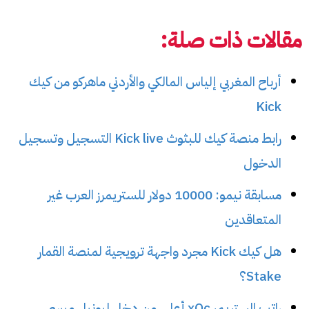
مقالات ذات صلة:
أرباح المغربي إلياس المالكي والأردني ماهركو من كيك
Kick
رابط منصة كيك للبثوث Kick live التسجيل وتسجيل
الدخول
مسابقة نيمو: 10000 دولار للستريمرز العرب غير
المتعاقدين
هل كيك Kick مجرد واجهة ترويجية لمنصة القمار
Stake؟
راتب الستريمر xQc أعلى من دخل ليونيل ميسي