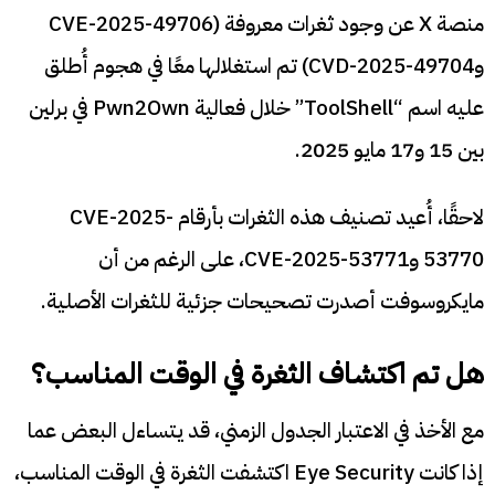
منصة X عن وجود ثغرات معروفة (CVE-2025-49706
وCVD-2025-49704) تم استغلالها معًا في هجوم أُطلق
عليه اسم “ToolShell” خلال فعالية Pwn2Own في برلين
بين 15 و17 مايو 2025.
لاحقًا، أُعيد تصنيف هذه الثغرات بأرقام CVE-2025-
53770 وCVE-2025-53771، على الرغم من أن
مايكروسوفت أصدرت تصحيحات جزئية للثغرات الأصلية.
هل تم اكتشاف الثغرة في الوقت المناسب؟
مع الأخذ في الاعتبار الجدول الزمني، قد يتساءل البعض عما
إذا كانت Eye Security اكتشفت الثغرة في الوقت المناسب،