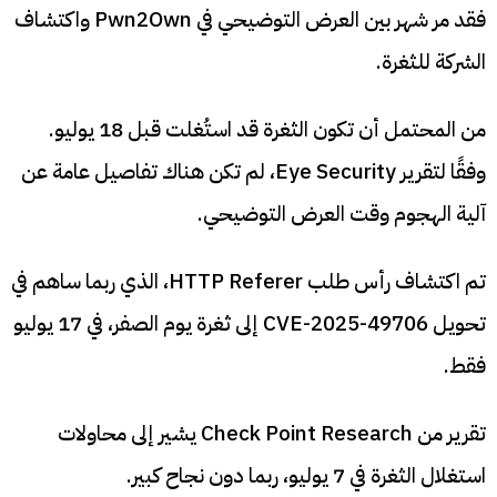
فقد مر شهر بين العرض التوضيحي في Pwn2Own واكتشاف
الشركة للثغرة.
من المحتمل أن تكون الثغرة قد استُغلت قبل 18 يوليو.
وفقًا لتقرير Eye Security، لم تكن هناك تفاصيل عامة عن
آلية الهجوم وقت العرض التوضيحي.
تم اكتشاف رأس طلب HTTP Referer، الذي ربما ساهم في
تحويل CVE-2025-49706 إلى ثغرة يوم الصفر، في 17 يوليو
فقط.
تقرير من Check Point Research يشير إلى محاولات
استغلال الثغرة في 7 يوليو، ربما دون نجاح كبير.