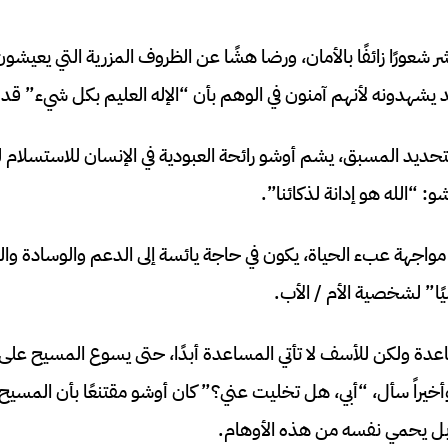
شر شعورًا زائفًا بالأمان، ورضا هشًا عن الظروف المزرية التي يعيشو
يشهدونه لأنهم آمنون في الوهم بأن “الإله العليم بكل شيء” قد
لتحديد المسبق، يشم أوشو رائحة العبودية في الإنسان للاستسلام
: “الله هو إدانة لذكائنا”.
ي مواجهة عبء الحياة، يكون في حاجة يائسة إلى الدعم والوسادة وال
يًا” لشخصية الأم / الأب.
ساعدة ولكن للأسف لا تأتي المساعدة أبدًا، حتى يسوع المسيح ع
راً سأل، “أبي، هل تخليت عني؟” كان أوشو مقتنعًا بأن المسيح م
، بل يحمي نفسه من هذه الأوهام.