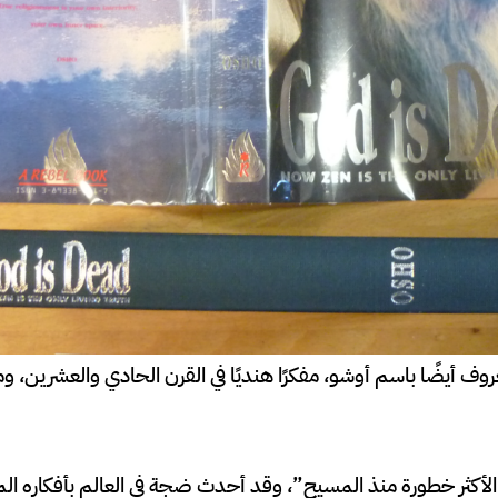
وف أيضًا باسم أوشو، مفكرًا هنديًا في القرن الحادي والعشرين، ومعلم
ل الأكثر خطورة منذ المسيح”، وقد أحدث ضجة في العالم بأفكاره ال