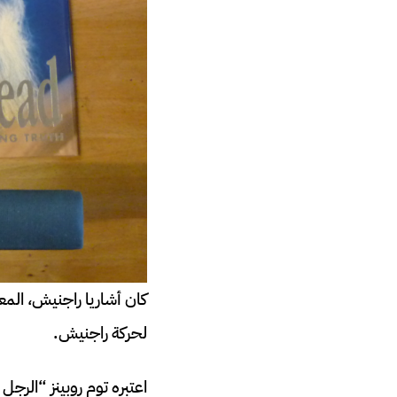
كان أشاريا راجنيش، المعر
لحركة راجنيش.
اعتبره توم روبينز “الرج