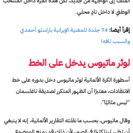
الملف إلى الواجهة من جديد، لكن هذه المرة داخل المنتخب
الوطني لا داخل نادٍ محلي.
إقرأ أيضا:
74 جلدة للمغنية الإيرانية باراستو أحمدي
والسبب تافه!
لوثر ماتيوس يدخل على الخط
أسطورة الكرة الألمانية لوثر ماتيوس دخل بدوره على خط
الانتقادات، معتبرًا أن الظهور المتكرر لصديقة ناغلسمان
“ليس مثاليًا”.
وقال ماتيوس، بحسب ما نقلته التقارير الألمانية، إنه لا ينبغي
أن تظهر لينا كثيرًا في الصور، لأن ذلك قد يمنح الموضوع