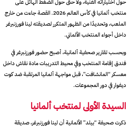
حول اختياراته الفنية، ولا حتى حول الضغط الهائل على
منتخب ألمانيا في كأس العالم 2026. القصة جاءت من خارج
الملعب، وتحديدًا من الظهور المتكرر لصديقته لينا فورزنبرغر
داخل أجواء المنتخب الألماني.
وبحسب تقارير صحفية ألمانية، أصبح حضور فورزنبرغر في
فندق إقامة المنتخب وفي محيط التدريبات مادة نقاش داخل
معسكر “المانشافت”، قبل مواجهة ألمانيا المرتقبة ضد كوت
ديفوار في دور المجموعات.
السيدة الأولى لمنتخب ألمانيا
ذكرت صحيفة “بيلد” الألمانية أن لينا فورزنبرغر، صديقة