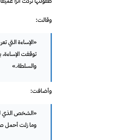
طفولتها تركت أثرًا عميقًا 
وقالت:
«الإساءة التي تعر
توقفت الإساءة، بل
والسلطة.»
وأضافت:
«الشخص الذي لم ي
وما زلت أحمل ص