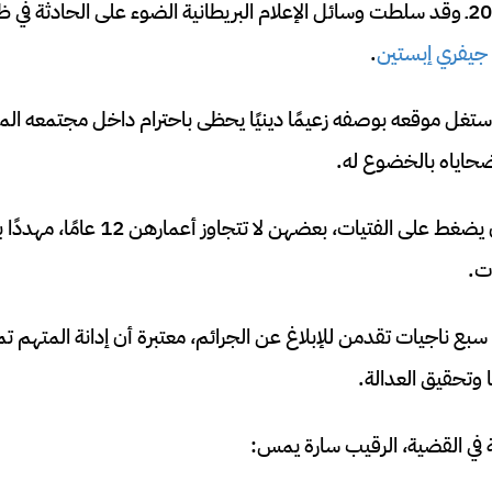
11 عامًا بين 2004 و2015ـ وقد سلطت وسائل الإعلام البريطانية الضوء على الحادث
جيفري إبستين
.
تغل موقعه بوصفه زعيمًا دينيًا يحظى باحترام داخل مجتمعه المحل
حاياه بالخضوع له.
وأشارت الأدلة إلى أنه كان يضغط على الفتيا
ت.
 ناجيات تقدمن للإبلاغ عن الجرائم، معتبرة أن إدانة المتهم تمث
وتحقيق العدالة.
 في القضية، الرقيب سارة يمس: