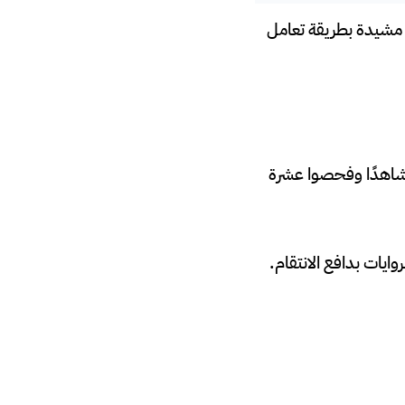
، مشيدة بطريقة تعامل
ذلك، شرع محققو شرطة العاصمة في بناء ملف القضية، حيث استجوبوا أكثر من 50 شاهدًا وفحصوا عشرة
وايات بدافع الانتقام.