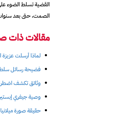
القضية تسلط الضوء على 
الصمت، حتى بعد سنوات 
مقالات ذات صل
لماذا أرسلت عزيزة 
فضيحة رسائل سلطا
وثائق تكشف اضطرا
وصية جيفري إبستين: كيف قس
حقيقة صورة ميلانيا