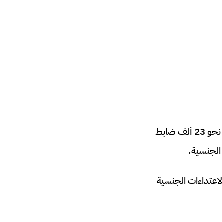
أكدت شرطة العاصمة أن حماية النساء والفتيات تبقى أولوية قصوى، مشيرة إلى أنها درّبت نحو 23 ألف ضابط
الجنسية.
لاعتداءات الجنسية