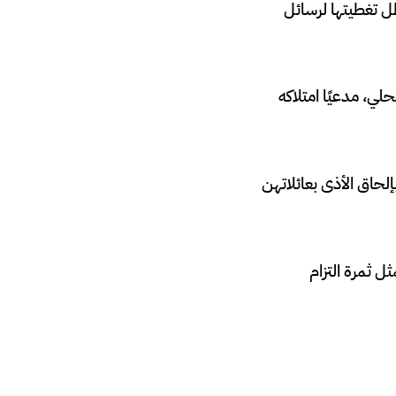
ة في ظل تغطيتها لرسائل
ي، مدعيًا امتلاكه
ت، بعضهن لا تتجاوز أعمارهن 12 عامًا، مهددًا بإلحاق الأذى بعائلاتهن
ل ثمرة التزام