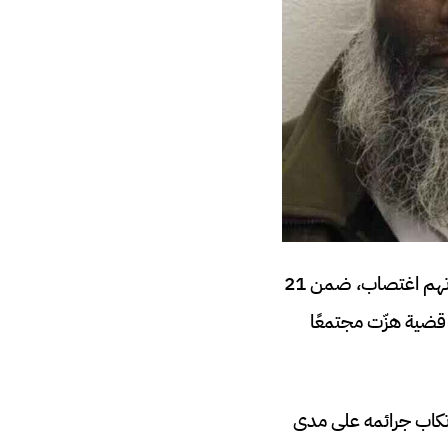
أدانت محكمة Snaresbrook Crown Court في لندن رجلًا يبلغ من العمر 54 عامًا بتسع تهم اغتصاب، ضمن 21
قضية هزّت مجتمعًا
رتكاب جرائمه على مدى