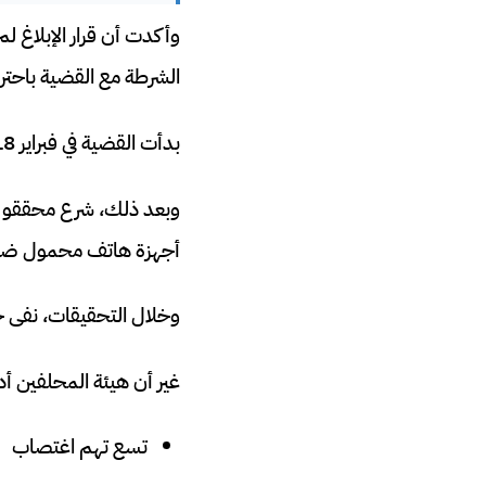
وأكدت أن قرار الإبلاغ ل
الشرطة مع القضية باحتر
بدأت القضية في فبراير 2018 عندما أبلغت أصغر الضحايا أحد معلميها بما تعرضت له.
أجهزة هاتف محمول ضمن
وخلال التحقيقات، نفى خان
غير أن هيئة المحلفين أدان
تسع تهم اغتصاب