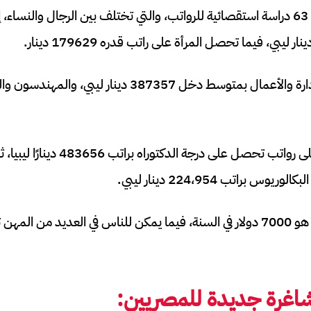
تستند جميع البيانات إلى 63 دراسة استقصائية للرواتب، والتي تختلف بين الرجال والن
بناءً على التعليم، فإن أعلى رواتب تحصل على د
 براتب 224،954 دينار ليبي.
اغرة جديدة
للمصريين: