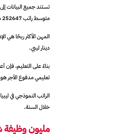
متوسط راتب 252647 دينار ليبي، فيما تحصل المرأة على راتب قدره 179629 دينار.
دينار ليبي.
تعليمي مدفوع الأجر هو البكالوريوس
خلال السنة.
مليون وظيفة ش