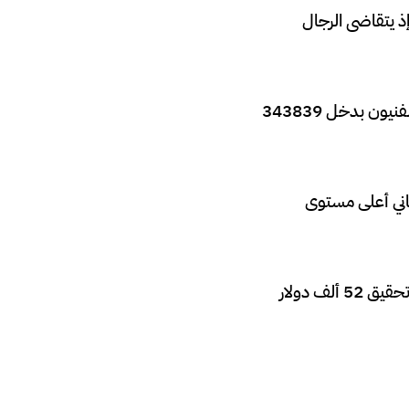
ساء، إذ يتقاضى الرجال
المهن الأكثر ربحًا هي الإدارة والأعمال بمتوسط دخل 387357 دينار ليبي، والمهندسون والفنيون بدخل 343839
رجة الدكتوراه براتب 483656 دينارًا ليبيا، ثاني أعلى مستوى
الراتب النموذجي في ليبيا هو 7000 دولار في السنة، فيما يمكن للناس في العديد من المهن تحقيق 52 ألف دولار