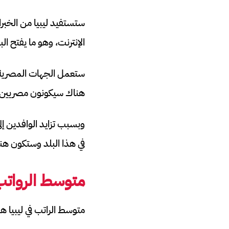
ستستفيد ليبيا من الخبر
الإنترنت، وهو ما يفتح ال
ستعمل الجهات المصرية ع
هناك سيكونون مصريين.
وبسبب تزايد الوافدين إل
في هذا البلد وستكون ه
متوسط الرواتب 
متوسط الراتب في ليبيا هو 234407 دينار في السنة، الكسب الأكثر شيوعًا هو 31141 دينار 