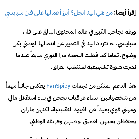
إقرأ أيضا:
من هي الينا انجل؟ أبرز أعمالها على فان سبايسي
ورغم نجاحها الكبير في عالم المحتوى البالغ على فان
سبايسي، لم تتردد الينا في التعبير عن انتمائها الوطني بكل
وضوح، تماماً كما فعلت النجمة ميرا النوري سابقاً عندما
نشرت صورة تشجيعية لمنتخب العراق.
هذا الدعم المتكرر من نجمات
FanSpicy
يعكس جانباً مهماً
من شخصياتهن: نساء عراقيات نجحن في بناء استقلال مالي
ومهني قوي بعيداً عن القيود التقليدية، لكنهن ما زلن
يحتفظن بحبهن العميق لوطنهن وفريقه الوطني.