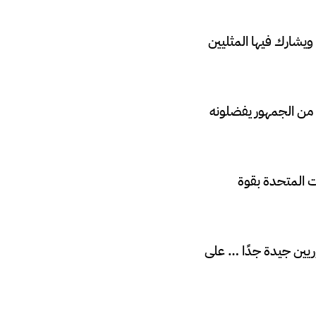
ويشارك فيها المثليين
ى ترامب بشعبية بين الجمهور الإسرائيلي، حيث أظهر استطلاع رأي حديث أن 66٪ من الجمهور يفضلونه
ت المتحدة بقوة
ريين جيدة جدًا … على