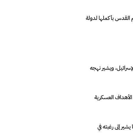
م القدس بأكملها لدولة
 لإسرائيل، ويشير نهجه
الأهداف العسكرية
شير إلى رغبته في