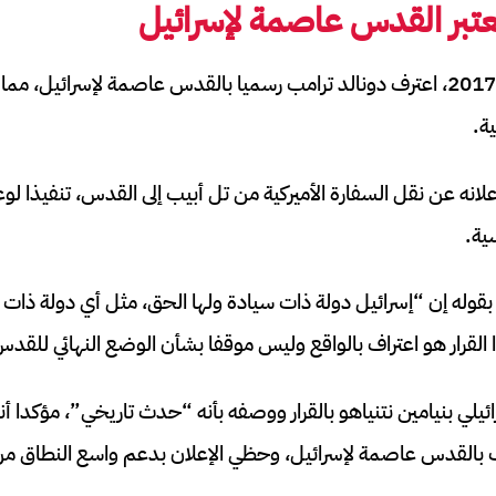
عتبر القدس عاصمة لإسرائيل
في السادس من ديسمبر 2017، اعترف دونالد ترامب رسميا بالقدس عاصمة لإسرائيل،
ية.
علانه عن نقل السفارة الأميركية من تل أبيب إلى القدس، تنفيذا لو
ية.
بقوله إن “إسرائيل دولة ذات سيادة ولها الحق، مثل أي دولة ذات 
القرار هو اعتراف بالواقع وليس موقفا بشأن الوضع النهائي للقدس
ائيلي بنيامين نتنياهو بالقرار ووصفه بأنه “حدث تاريخي”، مؤكدا أن
ف بالقدس عاصمة لإسرائيل، وحظي الإعلان بدعم واسع النطاق م