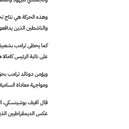
وهذه الحركة هي نتاج تحا
والناشطين الذين يدافعو
على نائبة الرئيس كامالا
ويؤمن دونالد ترامب بحق
ومواجهة معاداة السامية المت
قال أفيف بوشينسكي، الم
عكس الديمقراطيين الذي