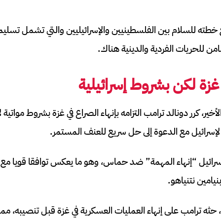
ع خطته للسلام بين الفلسطينيين والإسرائيليين والتي تشمل تسلي
من للحريات الفردية والدينية هناك.
 غزة لكن بشروط إسرائيلية
لأخير، كرر دونالد ترامب التزامه بإنهاء الصراع في غزة بشروط مواتية
 لإسرائيل مع الدعوة إلى حل سريع للعنف المستمر.
إسرائيل “إنهاء المهمة” ضد حماس، وهو ما يعكس توافقا قويا مع 
بنيامين نتنياهو.
حثه ترامب على إنهاء العمليات العسكرية في غزة قبل تنصيبه، مما ي