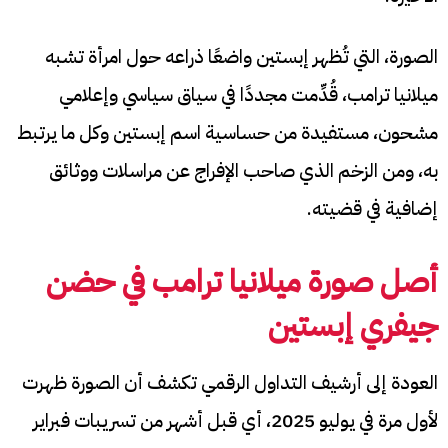
الصورة، التي تُظهر إبستين واضعًا ذراعه حول امرأة تشبه
ميلانيا ترامب، قُدِّمت مجددًا في سياق سياسي وإعلامي
مشحون، مستفيدة من حساسية اسم إبستين وكل ما يرتبط
به، ومن الزخم الذي صاحب الإفراج عن مراسلات ووثائق
إضافية في قضيته.
أصل صورة ميلانيا ترامب في حضن
جيفري إبستين
العودة إلى أرشيف التداول الرقمي تكشف أن الصورة ظهرت
لأول مرة في يوليو 2025، أي قبل أشهر من تسريبات فبراير