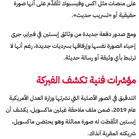
على منصات مثل اكس وفيسبوك لتُقدَّم على أنها صورة
حقيقية أو «تسريب حديث».
ومع صدور دفعة جديدة من وثائق إبستين في فبراير، جرى
إحياء الصورة نفسها وإرفاقها بسرديات جديدة، رغم أنها لا
ترتبط بأي وثيقة أو رسالة حديثة.
مؤشرات فنية تكشف الفبركة
التدقيق في الصور الأصلية التي نشرتها وزارة العدل الأمريكية
عام 2019، ضمن ملف ملاحقة غيلين ماكسويل، يكشف أن
إبستين التُقطت له صورة مماثلة وهو يحتضن ماكسويل،
شريكته المقربة آنذاك.