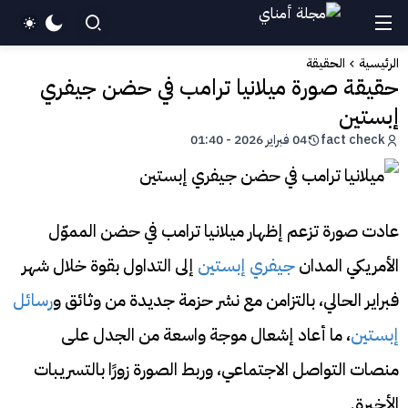
الرئيسية
الحقيقة
حقيقة صورة ميلانيا ترامب في حضن جيفري
إبستين
fact check
04 فبراير 2026 - 01:40
عادت صورة تزعم إظهار ميلانيا ترامب في حضن المموّل
الأمريكي المدان
جيفري إبستين
إلى التداول بقوة خلال شهر
فبراير الحالي، بالتزامن مع نشر حزمة جديدة من وثائق و
رسائل
إبستين
، ما أعاد إشعال موجة واسعة من الجدل على
منصات التواصل الاجتماعي، وربط الصورة زورًا بالتسريبات
الأخيرة.