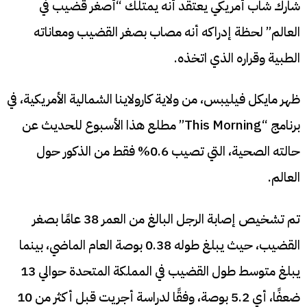
شارك شاب أمريكي يعتقد أنه يمتلك “أصغر قضيب في
العالم” لحظة إدراكه أنه مصاب بصغر القضيب ومعاناته
الطبية وقراره الذي اتخذه.
ظهر مايكل فيليبس، من ولاية كارولاينا الشمالية الأمريكية، في
برنامج “This Morning” مطلع هذا الأسبوع للحديث عن
حالته الصحية، التي تصيب 0.6% فقط من الذكور حول
العالم.
تم تشخيص إصابة الرجل البالغ من العمر 38 عامًا بصغر
القضيب، حيث يبلغ طوله 0.38 بوصة العام الماضي، بينما
يبلغ متوسط ​​طول القضيب في المملكة المتحدة حوالي 13
ضعفًا، أي 5.2 بوصة، وفقًا لدراسة أجريت قبل أكثر من 10