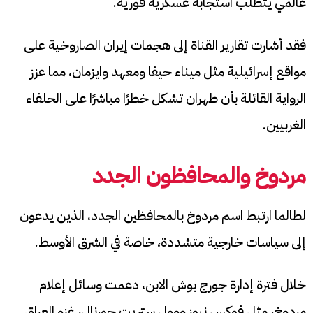
عالمي يتطلب استجابة عسكرية فورية.
فقد أشارت تقارير القناة إلى هجمات إيران الصاروخية على
مواقع إسرائيلية مثل ميناء حيفا ومعهد وايزمان، مما عزز
الرواية القائلة بأن طهران تشكل خطرًا مباشرًا على الحلفاء
الغربيين.
مردوخ والمحافظون الجدد
لطالما ارتبط اسم مردوخ بالمحافظين الجدد، الذين يدعون
إلى سياسات خارجية متشددة، خاصة في الشرق الأوسط.
خلال فترة إدارة جورج بوش الابن، دعمت وسائل إعلام
مردوخ، مثل فوكس نيوز ووول ستريت جورنال، غزو العراق