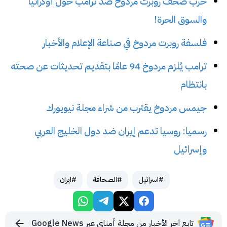
حرب صحف روبرت مردوخ ضد ترامب حول أوكرانيا
والسوق الحرة!
فلسفة روبرت مردوخ في صناعة الإعلام والأخبار
ترامب يُلزم مردوخ 94 عامًا بتقديم تحديثات عن صحته
بانتظام
جيمس مردوخ يقترب من شراء مجلة نيويورك
رسميا: روسيا تدعم إيران ضد دول الخليج العربي
وإسرائيل
#اسرائيل
#الصحافة
#ايران
تابع آخر الأخبار من مجلة أمناي عبر Google News